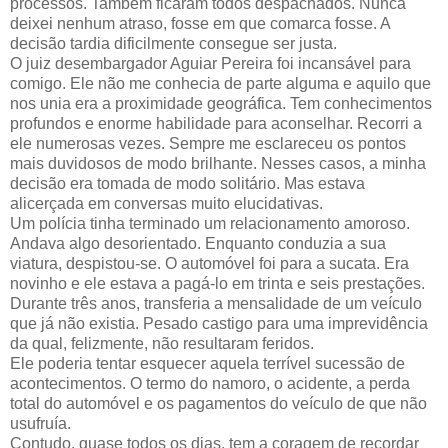
processos. Também ficaram todos despachados. Nunca
deixei nenhum atraso, fosse em que comarca fosse. A
decisão tardia dificilmente consegue ser justa.
O juiz desembargador Aguiar Pereira foi incansável para
comigo. Ele não me conhecia de parte alguma e aquilo que
nos unia era a proximidade geográfica. Tem conhecimentos
profundos e enorme habilidade para aconselhar. Recorri a
ele numerosas vezes. Sempre me esclareceu os pontos
mais duvidosos de modo brilhante. Nesses casos, a minha
decisão era tomada de modo solitário. Mas estava
alicerçada em conversas muito elucidativas.
Um polícia tinha terminado um relacionamento amoroso.
Andava algo desorientado. Enquanto conduzia a sua
viatura, despistou-se. O automóvel foi para a sucata. Era
novinho e ele estava a pagá-lo em trinta e seis prestações.
Durante três anos, transferia a mensalidade de um veículo
que já não existia. Pesado castigo para uma imprevidência
da qual, felizmente, não resultaram feridos.
Ele poderia tentar esquecer aquela terrível sucessão de
acontecimentos. O termo do namoro, o acidente, a perda
total do automóvel e os pagamentos do veículo de que não
usufruía.
Contudo, quase todos os dias, tem a coragem de recordar