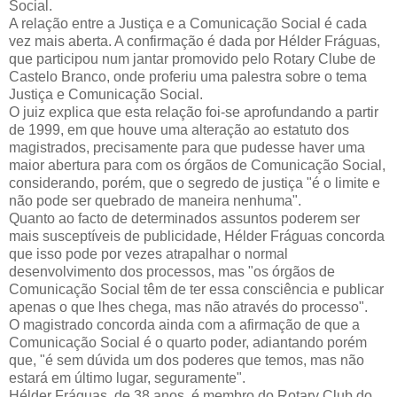
Social.
A relação entre a Justiça e a Comunicação Social é cada
vez mais aberta. A confirmação é dada por Hélder Fráguas,
que participou num jantar promovido pelo Rotary Clube de
Castelo Branco, onde proferiu uma palestra sobre o tema
Justiça e Comunicação Social.
O juiz explica que esta relação foi-se aprofundando a partir
de 1999, em que houve uma alteração ao estatuto dos
magistrados, precisamente para que pudesse haver uma
maior abertura para com os órgãos de Comunicação Social,
considerando, porém, que o segredo de justiça "é o limite e
não pode ser quebrado de maneira nenhuma".
Quanto ao facto de determinados assuntos poderem ser
mais susceptíveis de publicidade, Hélder Fráguas concorda
que isso pode por vezes atrapalhar o normal
desenvolvimento dos processos, mas "os órgãos de
Comunicação Social têm de ter essa consciência e publicar
apenas o que lhes chega, mas não através do processo".
O magistrado concorda ainda com a afirmação de que a
Comunicação Social é o quarto poder, adiantando porém
que, "é sem dúvida um dos poderes que temos, mas não
estará em último lugar, seguramente".
Hélder Fráguas, de 38 anos, é membro do Rotary Club do