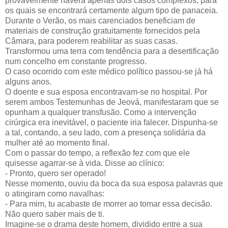
provavelmente haverá apenas dois casos complexos, para
os quais se encontrará certamente algum tipo de panaceia.
Durante o Verão, os mais carenciados beneficiam de
materiais de construção gratuitamente fornecidos pela
Câmara, para poderem reabilitar as suas casas.
Transformou uma terra com tendência para a desertificação
num concelho em constante progresso.
O caso ocorrido com este médico político passou-se já há
alguns anos.
O doente e sua esposa encontravam-se no hospital. Por
serem ambos Testemunhas de Jeová, manifestaram que se
opunham a qualquer transfusão. Como a intervenção
cirúrgica era inevitável, o paciente iria falecer. Dispunha-se
a tal, contando, a seu lado, com a presença solidária da
mulher até ao momento final.
Com o passar do tempo, a reflexão fez com que ele
quisesse agarrar-se à vida. Disse ao clínico:
- Pronto, quero ser operado!
Nesse momento, ouviu da boca da sua esposa palavras que
o atingiram como navalhas:
- Para mim, tu acabaste de morrer ao tomar essa decisão.
Não quero saber mais de ti.
Imagine-se o drama deste homem, dividido entre a sua