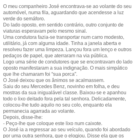
O meu companheiro José encontrava-se ao volante do seu
automóvel, numa fila, aguardando que acendesse a luz
verde do semáforo.
Do lado oposto, em sentido contrário, outro conjunto de
viaturas esperavam pelo mesmo sinal.
Uma condutora fazia-se transportar num carro modesto,
utilitário, já com alguma idade. Tinha a janela aberta e
resolveu fazer uma limpeza. Lançou fora um lenço e outros
pedaços de papel, que aterraram na via pública.
Logo uma série de condutores que se encontravam do lado
oposto manifestaram a sua indignação. O mais simpático
que lhe chamaram foi “sua porca”.
O José deixou que os ânimos se acalmassem.
Saiu do seu Mercedes Benz, novinho em folha, e deu
mostras da sua inigualável classe. Baixou-se e apanhou
todo o lixo deitado fora pela tal senhora. Delicadamente,
colocou-lhe tudo aquilo no seu colo, enquanto ela
permanecia agarrada ao volante.
Depois, disse-lhe:
- Peço-lhe que coloque este lixo num caixote.
O José ia a regressar ao seu veículo, quando foi abordado
por uma outra senhora, que o elogiou. Disse ela que os