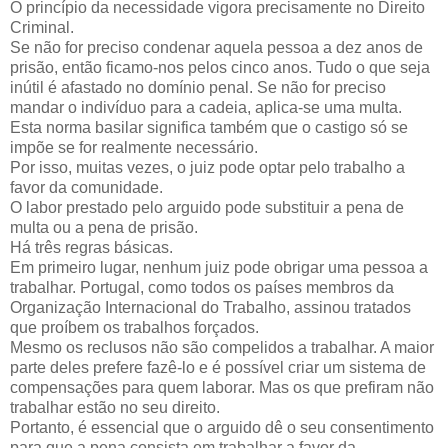
O princípio da necessidade vigora precisamente no Direito
Criminal.
Se não for preciso condenar aquela pessoa a dez anos de
prisão, então ficamo-nos pelos cinco anos. Tudo o que seja
inútil é afastado no domínio penal. Se não for preciso
mandar o indivíduo para a cadeia, aplica-se uma multa.
Esta norma basilar significa também que o castigo só se
impõe se for realmente necessário.
Por isso, muitas vezes, o juiz pode optar pelo trabalho a
favor da comunidade.
O labor prestado pelo arguido pode substituir a pena de
multa ou a pena de prisão.
Há três regras básicas.
Em primeiro lugar, nenhum juiz pode obrigar uma pessoa a
trabalhar. Portugal, como todos os países membros da
Organização Internacional do Trabalho, assinou tratados
que proíbem os trabalhos forçados.
Mesmo os reclusos não são compelidos a trabalhar. A maior
parte deles prefere fazê-lo e é possível criar um sistema de
compensações para quem laborar. Mas os que prefiram não
trabalhar estão no seu direito.
Portanto, é essencial que o arguido dê o seu consentimento
para que a pena consista em trabalhar a favor da