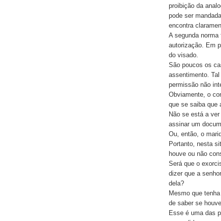
proibição da anal
pode ser mandada 
encontra claramen
A segunda norma 
autorização. Em p
do visado.
São poucos os ca
assentimento. Tal
permissão não int
Obviamente, o con
que se saiba que 
Não se está a ver 
assinar um docume
Ou, então, o mari
Portanto, nesta si
houve ou não con
Será que o exorci
dizer que a senho
dela?
Mesmo que tenha e
de saber se houve
Esse é uma das p