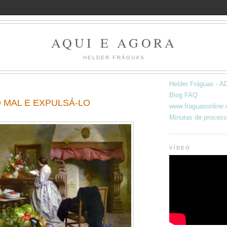
AQUI E AGORA
HELDER FRÁGUAS
Helder Fráguas -
Blog FAQ
 MAL E EXPULSÁ-LO
www.fraguasonline
Minutas de process
VÍDEO