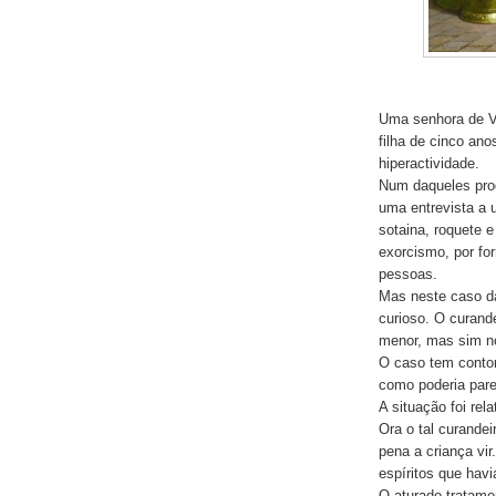
Uma senhora de V
filha de cinco an
hiperactividade.
Num daqueles prog
uma entrevista a 
sotaina, roquete e
exorcismo, por fo
pessoas.
Mas neste caso da
curioso. O curand
menor, mas sim no
O caso tem contor
como poderia pare
A situação foi rel
Ora o tal curandei
pena a criança vi
espíritos que hav
O aturado tratame