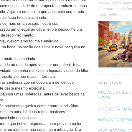
debate, como menc
houve necessidade de o terapeuta introduzir os seus
anteriormente ( Con
ela. Aquilo é uma coisa que anda pelo corpo todo…
Igualmente ...
não ficou tudo solucionado.
 de mais uma sessão, noutro dia.
assou um cheque ao cavalheiro e deixou-lhe uns
l de reconhecimento.
nte, o exorcismo foi mais enérgico.
s na boca, palpação dos seios e nova pesquisa no
se muito incomodada.
 tudo ao marido após verificar que, afinal, toda
vidade não tinha resolvido a hiperactividade da filha.
 aquilo até não é assim tão raro.
ras senhoras que se queixaram de idêntico
MAIS LIDOS
rte deste mesmo exorcista.
O QUE ACONTECEU 
panhou umas bofetadas, antes de levar beijos na
MECO
da.
ãe apresentou queixa-crime contra o indivíduo.
PROFESSORA MAT
mes sexuais, há duas regras basilares.
ipicidade e legalidade.
TRINTA ANOS DEPO
ime o que estiver expressamente previsto na lei.
fins ou idênticos não constituem infracção. É a
BREVE HISTÓRIA DA