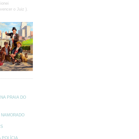
ionei
vencer o Juiz ).
NA PRAIA DO
A NAMORADO
IS
 POLÍCIA