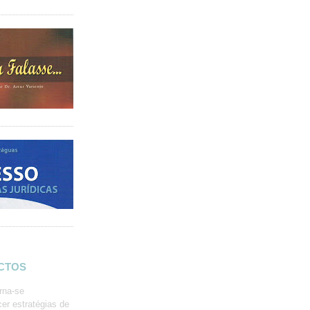
ACTOS
rna-se
er estratégias de