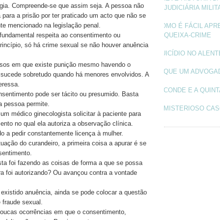
ogia. Compreende-se que assim seja. A pessoa não
JUDICIÁRIA MILIT
para a prisão por ter praticado um acto que não se
te mencionado na legislação penal.
COMO É FÁCIL APR
QUEIXA-CRIME
fundamental respeita ao consentimento ou
rincípio, só há crime sexual se não houver anuência
SUICÍDIO NO ALEN
sos em que existe punição mesmo havendo o
O QUE UM ADVOGA
 sucede sobretudo quando há menores envolvidos. A
eressa.
O CONDE E A QUINT
sentimento pode ser tácito ou presumido. Basta
a pessoa permite.
O MISTERIOSO CAS
um médico ginecologista solicitar à paciente para
nto no qual ela autoriza a observação clínica.
do a pedir constantemente licença à mulher.
tuação do curandeiro, a primeira coisa a apurar é se
sentimento.
sta foi fazendo as coisas de forma a que se possa
ra foi autorizando? Ou avançou contra a vontade
xistido anuência, ainda se pode colocar a questão
 fraude sexual.
oucas ocorrências em que o consentimento,