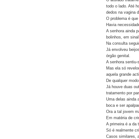
todo o lado. Até 
dedos na vagina d
O problema é que 
Havia necessidade
A senhora ainda p
bolinhos, em sina
Na consulta segui
Já envolveu beijo
órgão genital.
A senhora sentiu-
Mas ela só revelou
aquela grande acti
De qualquer modo,
Já houve duas out
tratamento por pa
Uma delas ainda a
boca e ser apalpa
Ora a tal jovem m
Em matéria de cri
A primeira é a da t
Só é realmente cr
Casos similares, a