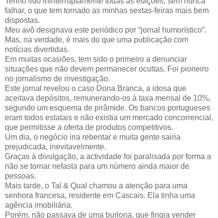
Tenho lido ininterruptamente todas as edições, sem nunca
falhar, o que tem tornado as minhas sextas-feiras mais bem
dispostas.
Meu avô designava este periódico por “jornal humorístico”.
Mas, na verdade, é mais do que uma publicação com
notícias divertidas.
Em muitas ocasiões, tem sido o primeiro a denunciar
situações que não devem permanecer ocultas. Foi pioneiro
no jornalismo de investigação.
Este jornal revelou o caso Dona Branca, a idosa que
aceitava depósitos, remunerando-os à taxa mensal de 10%,
segundo um esquema de pirâmide. Os bancos portugueses
eram todos estatais e não existia um mercado concorrencial,
que permitisse a oferta de produtos competitivos.
Um dia, o negócio iria rebentar e muita gente sairia
prejudicada, inevitavelmente.
Graças à divulgação, a actividade foi paralisada por forma a
não se tornar nefasta para um número ainda maior de
pessoas.
Mais tarde, o Tal & Qual chamou a atenção para uma
senhora francesa, residente em Cascais. Ela tinha uma
agência imobiliária.
Porém, não passava de uma burlona, que fingia vender