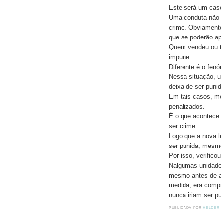
Este será um caso
Uma conduta não e
crime. Obviamente
que se poderão ap
Quem vendeu ou t
impune.
Diferente é o fen
Nessa situação, u
deixa de ser puni
Em tais casos, me
penalizados.
É o que acontece 
ser crime.
Logo que a nova l
ser punida, mesmo
Por isso, verific
Nalgumas unidades
mesmo antes de a 
medida, era compr
nunca iriam ser p
PUBLICADA POR
HELDER