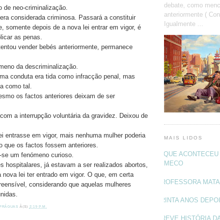
debate, como menc
 de neo-criminalização.
anteriormente ( Con
ra considerada criminosa. Passará a constituir
Igualmente ...
, somente depois de a nova lei entrar em vigor, é
licar as penas.
entou vender bebés anteriormente, permanece
ómeno da descriminalização.
ma conduta era tida como infracção penal, mas
da como tal.
smo os factos anteriores deixam de ser
com a interrupção voluntária da gravidez. Deixou de
ei entrasse em vigor, mais nenhuma mulher poderia
MAIS LIDOS
 que os factos fossem anteriores.
O QUE ACONTECEU 
ou-se um fenómeno curioso.
MECO
 hospitalares, já estavam a ser realizados abortos,
nova lei ter entrado em vigor. O que, em certa
PROFESSORA MAT
eensível, considerando que aquelas mulheres
unidas.
TRINTA ANOS DEPO
 FRÁGUAS
À(S)
2:19 P.M.
BREVE HISTÓRIA DA