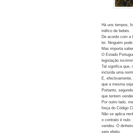
Há uns tempos, fo
tráfico de bebés.
De acordo com a l
lei. Ninguém pode 
Mas importa salie
O Estado Portuguê
legislação incrimin
Tal significa que
incluída uma norm
E, efectivamente,
que a mesma seja
Portanto, segundo
que tentem vender
Por outro lado, m
força do Código Ci
Não se aplica nen
o contrato é nulo
vendeu. O dinheir
sem efeito.