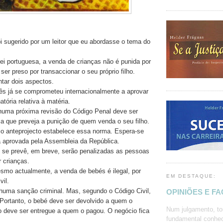
i sugerido por um leitor que eu abordasse o tema do
ei portuguesa, a venda de crianças não é punida por
ser preso por transaccionar o seu próprio filho.
ntar dois aspectos.
s já se comprometeu internacionalmente a aprovar
atória relativa à matéria.
, numa próxima revisão do Código Penal deve ser
a que preveja a punição de quem venda o seu filho.
 o anteprojecto estabelece essa norma. Espera-se
 aprovada pela Assembleia da República.
 se prevê, em breve, serão penalizadas as pessoas
 crianças.
esmo actualmente, a venda de bebés é ilegal, por
EM DESTAQUE:
vil.
huma sanção criminal. Mas, segundo o Código Civil,
OPINIÕES E F
. Portanto, o bebé deve ser devolvido a quem o
Num julgamento, to
o deve ser entregue a quem o pagou. O negócio fica
fundamental conhec