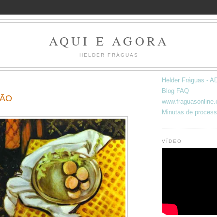
AQUI E AGORA
HELDER FRÁGUAS
Helder Fráguas -
Blog FAQ
ÇÃO
www.fraguasonline
Minutas de process
VÍDEO