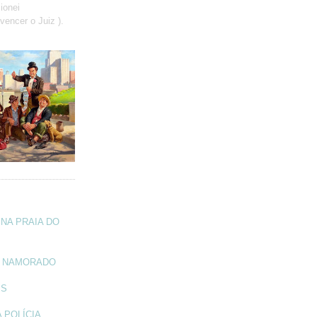
ionei
vencer o Juiz ).
NA PRAIA DO
A NAMORADO
IS
 POLÍCIA