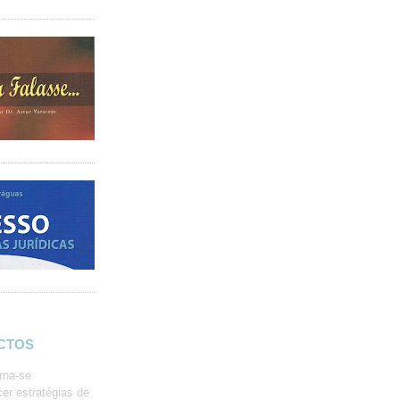
ACTOS
rna-se
er estratégias de