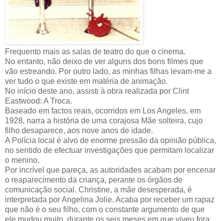
Frequento mais as salas de teatro do que o cinema.
No entanto, não deixo de ver alguns dos bons filmes que
vão estreando. Por outro lado, as minhas filhas levam-me a
ver tudo o que existe em matéria de animação.
No início deste ano, assisti à obra realizada por Clint
Eastwood: A Troca.
Baseado em factos reais, ocorridos em Los Angeles, em
1928, narra a história de uma corajosa Mãe solteira, cujo
filho desaparece, aos nove anos de idade.
A Polícia local é alvo de enorme pressão da opinião pública,
no sentido de efectuar investigações que permitam localizar
o menino.
Por incrível que pareça, as autoridades acabam por encenar
o reaparecimento da criança, perante os órgãos de
comunicação social. Christine, a mãe desesperada, é
interpretada por Angelina Jolie. Acaba por receber um rapaz
que não é o seu filho, com o constante argumento de que
ele mudou muito, durante os seis meses em que viveu fora