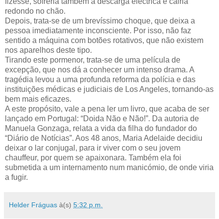
fizesse, sofreria também a descarga eléctrica e cairia
redondo no chão.
Depois, trata-se de um brevíssimo choque, que deixa a
pessoa imediatamente inconsciente. Por isso, não faz
sentido a máquina com botões rotativos, que não existem
nos aparelhos deste tipo.
Tirando este pormenor, trata-se de uma película de
excepção, que nos dá a conhecer um intenso drama. A
tragédia levou a uma profunda reforma da polícia e das
instituições médicas e judiciais de Los Angeles, tornando-as
bem mais eficazes.
A este propósito, vale a pena ler um livro, que acaba de ser
lançado em Portugal: “Doida Não e Não!”. Da autoria de
Manuela Gonzaga, relata a vida da filha do fundador do
“Diário de Notícias”. Aos 48 anos, Maria Adelaide decidiu
deixar o lar conjugal, para ir viver com o seu jovem
chauffeur, por quem se apaixonara. Também ela foi
submetida a um internamento num manicómio, de onde viria
a fugir.
Helder Fráguas
à(s)
5:32 p.m.