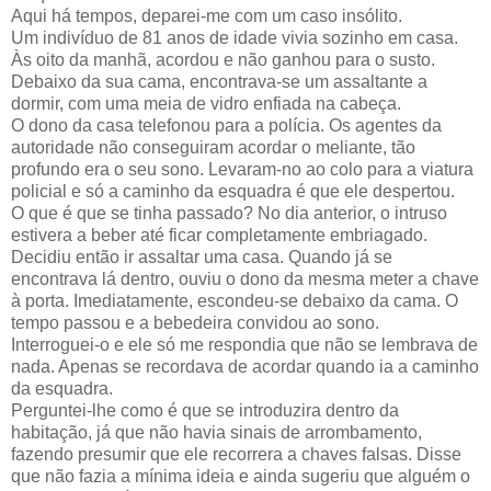
Aqui há tempos, deparei-me com um caso insólito.
Um indivíduo de 81 anos de idade vivia sozinho em casa.
Às oito da manhã, acordou e não ganhou para o susto.
Debaixo da sua cama, encontrava-se um assaltante a
dormir, com uma meia de vidro enfiada na cabeça.
O dono da casa telefonou para a polícia. Os agentes da
autoridade não conseguiram acordar o meliante, tão
profundo era o seu sono. Levaram-no ao colo para a viatura
policial e só a caminho da esquadra é que ele despertou.
O que é que se tinha passado? No dia anterior, o intruso
estivera a beber até ficar completamente embriagado.
Decidiu então ir assaltar uma casa. Quando já se
encontrava lá dentro, ouviu o dono da mesma meter a chave
à porta. Imediatamente, escondeu-se debaixo da cama. O
tempo passou e a bebedeira convidou ao sono.
Interroguei-o e ele só me respondia que não se lembrava de
nada. Apenas se recordava de acordar quando ia a caminho
da esquadra.
Perguntei-lhe como é que se introduzira dentro da
habitação, já que não havia sinais de arrombamento,
fazendo presumir que ele recorrera a chaves falsas. Disse
que não fazia a mínima ideia e ainda sugeriu que alguém o