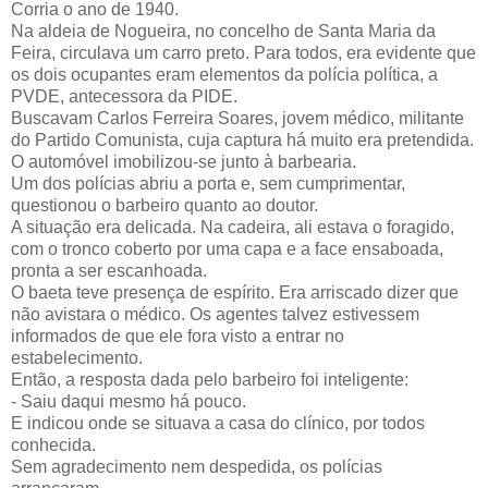
Corria o ano de 1940.
Na aldeia de Nogueira, no concelho de Santa Maria da
Feira, circulava um carro preto. Para todos, era evidente que
os dois ocupantes eram elementos da polícia política, a
PVDE, antecessora da PIDE.
Buscavam Carlos Ferreira Soares, jovem médico, militante
do Partido Comunista, cuja captura há muito era pretendida.
O automóvel imobilizou-se junto à barbearia.
Um dos polícias abriu a porta e, sem cumprimentar,
questionou o barbeiro quanto ao doutor.
A situação era delicada. Na cadeira, ali estava o foragido,
com o tronco coberto por uma capa e a face ensaboada,
pronta a ser escanhoada.
O baeta teve presença de espírito. Era arriscado dizer que
não avistara o médico. Os agentes talvez estivessem
informados de que ele fora visto a entrar no
estabelecimento.
Então, a resposta dada pelo barbeiro foi inteligente:
- Saiu daqui mesmo há pouco.
E indicou onde se situava a casa do clínico, por todos
conhecida.
Sem agradecimento nem despedida, os polícias