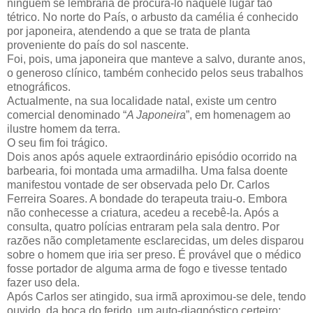
ninguém se lembraria de procurá-lo naquele lugar tão
tétrico. No norte do País, o arbusto da camélia é conhecido
por japoneira, atendendo a que se trata de planta
proveniente do país do sol nascente.
Foi, pois, uma japoneira que manteve a salvo, durante anos,
o generoso clínico, também conhecido pelos seus trabalhos
etnográficos.
Actualmente, na sua localidade natal, existe um centro
comercial denominado “
A Japoneira
”, em homenagem ao
ilustre homem da terra.
O seu fim foi trágico.
Dois anos após aquele extraordinário episódio ocorrido na
barbearia, foi montada uma armadilha. Uma falsa doente
manifestou vontade de ser observada pelo Dr. Carlos
Ferreira Soares. A bondade do terapeuta traiu-o. Embora
não conhecesse a criatura, acedeu a recebê-la. Após a
consulta, quatro polícias entraram pela sala dentro. Por
razões não completamente esclarecidas, um deles disparou
sobre o homem que iria ser preso. É provável que o médico
fosse portador de alguma arma de fogo e tivesse tentado
fazer uso dela.
Após Carlos ser atingido, sua irmã aproximou-se dele, tendo
ouvido, da boca do ferido, um auto-diagnóstico certeiro: