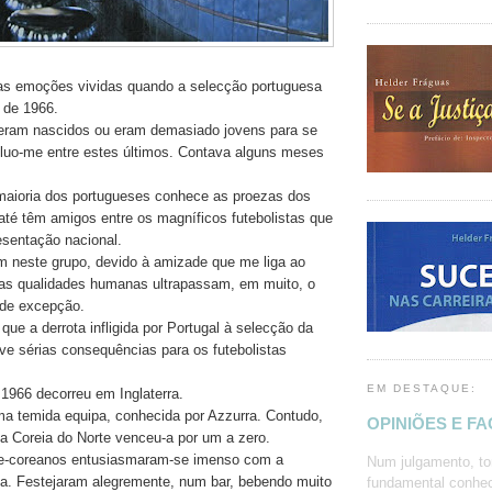
as emoções vividas quando a selecção portuguesa
 de 1966.
 eram nascidos ou eram demasiado jovens para se
luo-me entre estes últimos. Contava alguns meses
aioria dos portugueses conhece as proezas dos
até têm amigos entre os magníficos futebolistas que
esentação nacional.
 neste grupo, devido à amizade que me liga ao
jas qualidades humanas ultrapassam, em muito, o
a de excepção.
ue a derrota infligida por Portugal à selecção da
eve sérias consequências para os futebolistas
EM DESTAQUE:
966 decorreu em Inglaterra.
uma temida equipa, conhecida por Azzurra. Contudo,
OPINIÕES E F
 a Coreia do Norte venceu-a por um a zero.
te-coreanos entusiasmaram-se imenso com a
Num julgamento, to
ria. Festejaram alegremente, num bar, bebendo muito
fundamental conhec