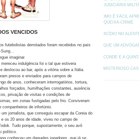
JUDICIÁRIA MILIT
COMO É FÁCIL APR
QUEIXA-CRIME
DOS VENCIDOS
SUICÍDIO NO ALEN
s futebolistas derrotados foram recebidos no país
O QUE UM ADVOGA
Il-Sung…
O CONDE E A QUINT
egue imaginar.
 mereceu indulgência foi o tal que estivera
O MISTERIOSO CAS
 deslocou ao bar, após a vitória sobre a Itália.
foram presos e enviados para campos de
ngo de anos, conheceram interrogatórios, tortura,
alhos forçados, humilhações constantes, ausência
os, privação de visitas e condições de
ssimas, em zonas fustigadas pelo frio. Conviveram
companheiros de infortúnio.
um jornalista, que conseguiu escapar da Coreia do
0 e os 20 anos de idade, viveu no campo de
Yodok. Tudo porque, supostamente, o seu avô
 político.
ang conheceu um daqueles jogadores, que já se