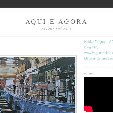
AQUI E AGORA
HELDER FRÁGUAS
Helder Fráguas -
Blog FAQ
www.fraguasonline
Minutas de process
VÍDEO