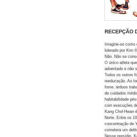
RECEPÇÃO 
Imagine-se como o
liderado por Kim 
Não. Não se cons
O único atleta que
adoentado e não se
Todos os outros 
reeducação. Ao lo
fome, árduos trab
de cuidados médic
habitabilidade pé
com execuções de 
Kang Chol-Hwan é 
Norte. Entre os 1
concentração de 
cometera um delito
Nesse presídio, K