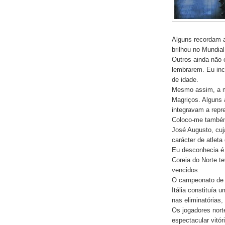
Alguns recordam 
brilhou no Mundial
Outros ainda não
lembrarem. Eu inc
de idade.
Mesmo assim, a m
Magriços. Alguns 
integravam a repr
Coloco-me também
José Augusto, cu
carácter de atlet
Eu desconhecia é q
Coreia do Norte t
vencidos.
O campeonato de 1
Itália constituía 
nas eliminatórias,
Os jogadores nor
espectacular vitó