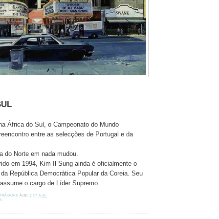
SUL
na África do Sul, o Campeonato do Mundo
reencontro entre as selecções de Portugal e da
ia do Norte em nada mudou.
rido em 1994, Kim Il-Sung ainda é oficialmente o
 da República Democrática Popular da Coreia. Seu
l, assume o cargo de Líder Supremo.
 FRÁGUAS
À(S)
1:27 A.M.
A