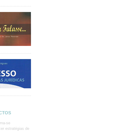
ACTOS
rna-se
er estratégias de