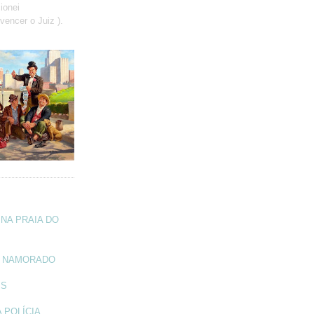
ionei
vencer o Juiz ).
NA PRAIA DO
A NAMORADO
IS
 POLÍCIA