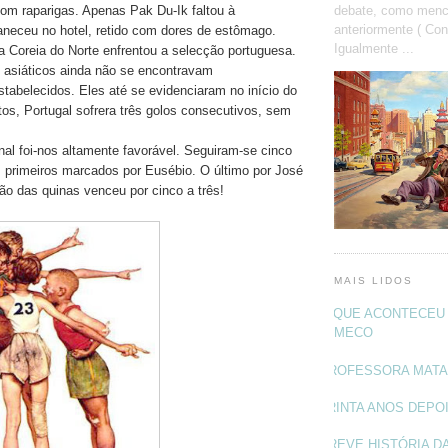
debate, como menc
om raparigas. Apenas Pak Du-Ik faltou à
anteriormente ( Con
neceu no hotel, retido com dores de estômago.
Igualmente ...
 a Coreia do Norte enfrentou a selecção portuguesa.
 asiáticos ainda não se encontravam
tabelecidos. Eles até se evidenciaram no início do
tos, Portugal sofrera três golos consecutivos, sem
nal foi-nos altamente favorável. Seguiram-se cinco
 primeiros marcados por Eusébio. O último por José
ão das quinas venceu por cinco a três!
MAIS LIDOS
O QUE ACONTECEU 
MECO
PROFESSORA MAT
TRINTA ANOS DEPO
BREVE HISTÓRIA DA