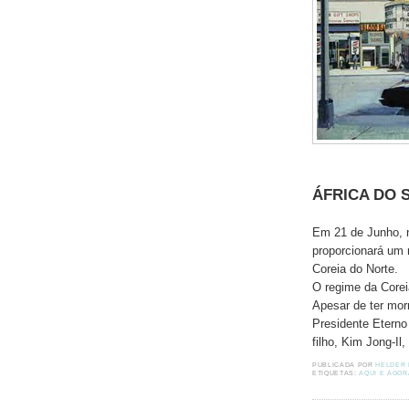
ÁFRICA DO 
Em 21 de Junho, 
proporcionará um 
Coreia do Norte.
O regime da Core
Apesar de ter mor
Presidente Eterno
filho, Kim Jong-I
PUBLICADA POR
HELDER
ETIQUETAS:
AQUI E AGOR