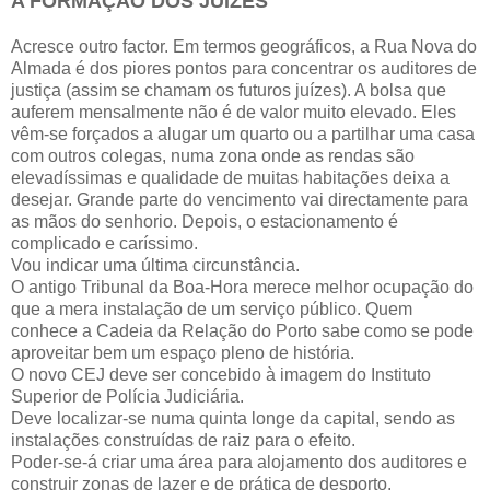
A FORMAÇÃO DOS JUÍZES
Acresce outro factor. Em termos geográficos, a Rua Nova do
Almada é dos piores pontos para concentrar os auditores de
justiça (assim se chamam os futuros juízes). A bolsa que
auferem mensalmente não é de valor muito elevado. Eles
vêm-se forçados a alugar um quarto ou a partilhar uma casa
com outros colegas, numa zona onde as rendas são
elevadíssimas e qualidade de muitas habitações deixa a
desejar. Grande parte do vencimento vai directamente para
as mãos do senhorio. Depois, o estacionamento é
complicado e caríssimo.
Vou indicar uma última circunstância.
O antigo Tribunal da Boa-Hora merece melhor ocupação do
que a mera instalação de um serviço público. Quem
conhece a Cadeia da Relação do Porto sabe como se pode
aproveitar bem um espaço pleno de história.
O novo CEJ deve ser concebido à imagem do Instituto
Superior de Polícia Judiciária.
Deve localizar-se numa quinta longe da capital, sendo as
instalações construídas de raiz para o efeito.
Poder-se-á criar uma área para alojamento dos auditores e
construir zonas de lazer e de prática de desporto.