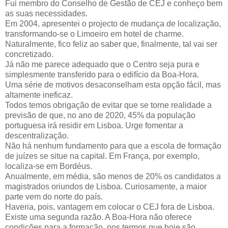
Fui membro do Conselho de Gestão de CEJ e conheço bem
as suas necessidades.
Em 2004, apresentei o projecto de mudança de localização,
transformando-se o Limoeiro em hotel de charme.
Naturalmente, fico feliz ao saber que, finalmente, tal vai ser
concretizado.
Já não me parece adequado que o Centro seja pura e
simplesmente transferido para o edifício da Boa-Hora.
Uma série de motivos desaconselham esta opção fácil, mas
altamente ineficaz.
Todos temos obrigação de evitar que se torne realidade a
previsão de que, no ano de 2020, 45% da população
portuguesa irá residir em Lisboa. Urge fomentar a
descentralização.
Não há nenhum fundamento para que a escola de formação
de juízes se situe na capital. Em França, por exemplo,
localiza-se em Bordéus.
Anualmente, em média, são menos de 20% os candidatos a
magistrados oriundos de Lisboa. Curiosamente, a maior
parte vem do norte do país.
Haveria, pois, vantagem em colocar o CEJ fora de Lisboa.
Existe uma segunda razão. A Boa-Hora não oferece
condições para a formação, nos termos que hoje são