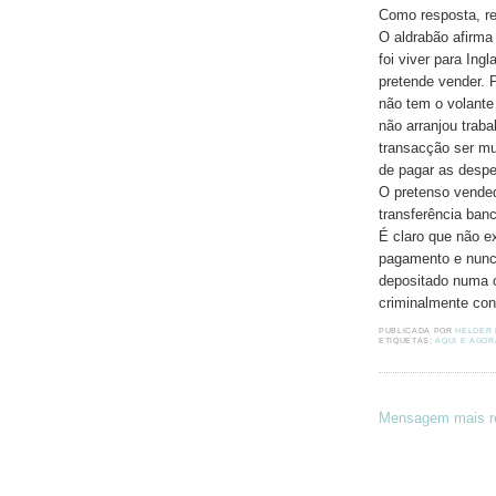
Como resposta, r
O aldrabão afirma
foi viver para Ing
pretende vender. 
não tem o volante
não arranjou traba
transacção ser mu
de pagar as despes
O pretenso vende
transferência banc
É claro que não e
pagamento e nunca
depositado numa co
criminalmente cont
PUBLICADA POR
HELDER
ETIQUETAS:
AQUI E AGOR
Mensagem mais r