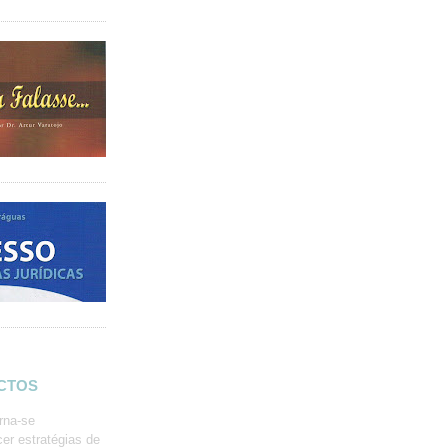
ACTOS
rna-se
er estratégias de