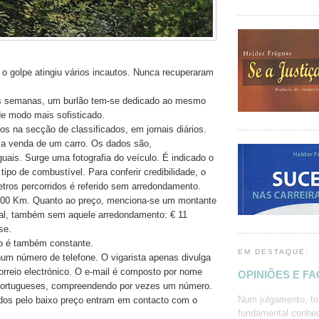
 o golpe atingiu vários incautos. Nunca recuperaram
 semanas, um burlão tem-se dedicado ao mesmo
de modo mais sofisticado.
os na secção de classificados, em jornais diários.
 a venda de um carro. Os dados são,
guais. Surge uma fotografia do veículo. É indicado o
 tipo de combustível. Para conferir credibilidade, o
tros percorridos é referido sem arredondamento.
800 Km. Quanto ao preço, menciona-se um montante
 real, também sem aquele arredondamento: € 11
se.
o é também constante.
EM DESTAQUE:
hum número de telefone. O vigarista apenas divulga
rreio electrónico. O e-mail é composto por nome
OPINIÕES E F
 portugueses, compreendendo por vezes um número.
Num julgamento, to
dos pelo baixo preço entram em contacto com o
fundamental conhec