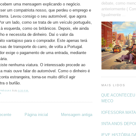
debate, como menc
ecebem uma mensagem explicando o negócio.
anteriormente ( Con
 ser um compatriota nosso, que perdeu o emprego e
Igualmente ...
laterra. Levou consigo o seu automóvel, que agora
Por um lado, como se trata de um veículo português,
 à esquerda, como os britânicos. Depois, ele ainda
lho e necessita de dinheiro. Daí o valor da
ito vantajoso para o comprador. Este apenas terá
as de transporte do carro, de volta a Portugal.
dor exige o pagamento de uma entrada, mediante
ária.
xiste nenhuma viatura. O interessado procede ao
 mais ouve falar do automóvel. Como o dinheiro é
nta estrangeira, torna-se muito difícil agir
ra o burlão.
MAIS LIDOS
 FRÁGUAS
À(S)
5:30 P.M.
A
O QUE ACONTECEU 
MECO
PROFESSORA MAT
ecente
Página inicial
Mensagem antiga
TRINTA ANOS DEPO
BREVE HISTÓRIA DA