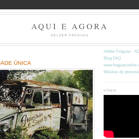
AQUI E AGORA
HELDER FRÁGUAS
Helder Fráguas -
Blog FAQ
ADE ÚNICA
www.fraguasonline
Minutas de process
VÍDEO