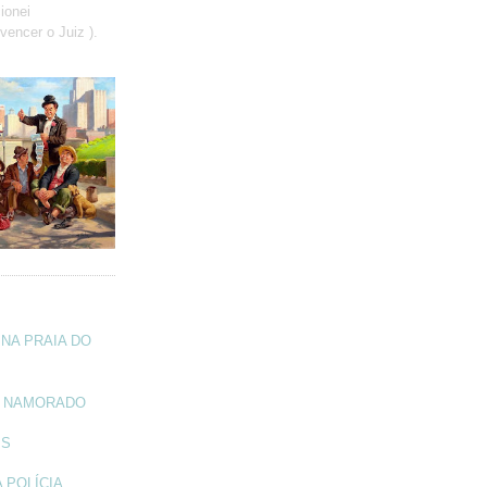
ionei
vencer o Juiz ).
NA PRAIA DO
A NAMORADO
IS
 POLÍCIA