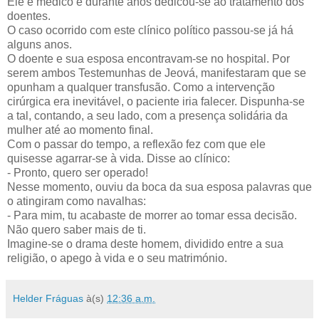
Ele é médico e durante anos dedicou-se ao tratamento dos
doentes.
O caso ocorrido com este clínico político passou-se já há
alguns anos.
O doente e sua esposa encontravam-se no hospital. Por
serem ambos Testemunhas de Jeová, manifestaram que se
opunham a qualquer transfusão. Como a intervenção
cirúrgica era inevitável, o paciente iria falecer. Dispunha-se
a tal, contando, a seu lado, com a presença solidária da
mulher até ao momento final.
Com o passar do tempo, a reflexão fez com que ele
quisesse agarrar-se à vida. Disse ao clínico:
- Pronto, quero ser operado!
Nesse momento, ouviu da boca da sua esposa palavras que
o atingiram como navalhas:
- Para mim, tu acabaste de morrer ao tomar essa decisão.
Não quero saber mais de ti.
Imagine-se o drama deste homem, dividido entre a sua
religião, o apego à vida e o seu matrimónio.
Helder Fráguas
à(s)
12:36 a.m.