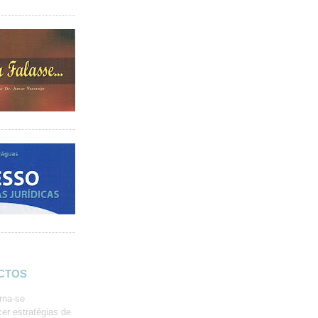
ACTOS
rna-se
er estratégias de