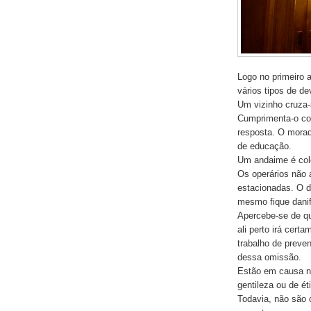
Logo no primeiro 
vários tipos de d
Um vizinho cruza-
Cumprimenta-o co
resposta. O morado
de educação.
Um andaime é colo
Os operários não 
estacionadas. O d
mesmo fique danif
Apercebe-se de qu
ali perto irá cert
trabalho de preven
dessa omissão.
Estão em causa n
gentileza ou de ét
Todavia, não são 