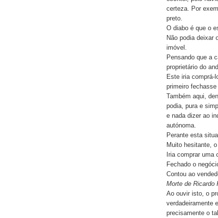
certeza. Por exem
preto.
O diabo é que o es
Não podia deixar 
imóvel.
Pensando que a ca
proprietário do an
Este iria comprá-l
primeiro fechasse
Também aqui, deno
podia, pura e sim
e nada dizer ao in
autónoma.
Perante esta situ
Muito hesitante, o
Iria comprar uma c
Fechado o negócio
Contou ao vendedo
Morte de Ricardo 
Ao ouvir isto, o p
verdadeiramente e
precisamente o ta