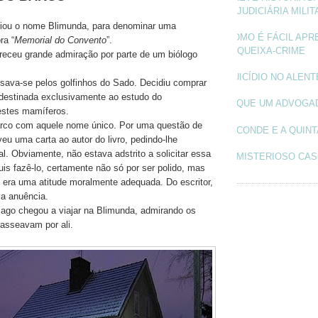
JUDICIÁRIA MILIT
iou o nome Blimunda, para denominar uma
COMO É FÁCIL APR
ra “
Memorial do Convento
”.
QUEIXA-CRIME
eceu grande admiração por parte de um biólogo
SUICÍDIO NO ALEN
essava-se pelos golfinhos do Sado. Decidiu comprar
estinada exclusivamente ao estudo do
O QUE UM ADVOGA
stes mamíferos.
arco com aquele nome único. Por uma questão de
O CONDE E A QUINT
eu uma carta ao autor do livro, pedindo-lhe
al. Obviamente, não estava adstrito a solicitar essa
O MISTERIOSO CAS
is fazê-lo, certamente não só por ser polido, mas
 era uma atitude moralmente adequada. Do escritor,
va anuência.
ago chegou a viajar na Blimunda, admirando os
passeavam por ali.