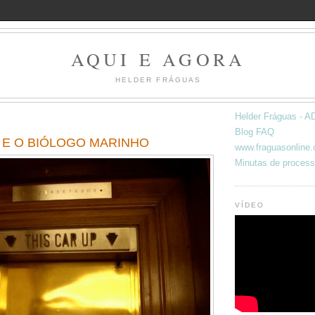
AQUI E AGORA
HELDER FRÁGUAS
Helder Fráguas -
Blog FAQ
E O BIÓLOGO MARINHO
www.fraguasonline
Minutas de process
VÍDEO