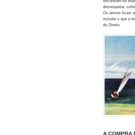
encontram-se exp
desrespeitar, sof
Os alunos ficam a
estudar o que a le
do Direito.
A COMPRA 