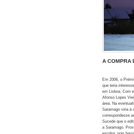
A COMPRA 
Em 2006, o Prémio
que teria interes
em Lisboa. Com ef
Afonso Lopes Viei
área. Na eventual
Saramago viria à 
correspondesse ao
Sucede que o edi
a Saramago. Prova
escritor, pois ha