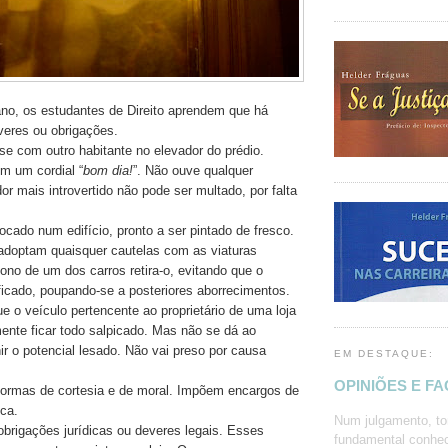
ano, os estudantes de Direito aprendem que há
everes ou obrigações.
se com outro habitante no elevador do prédio.
m um cordial “
bom dia!
”. Não ouve qualquer
r mais introvertido não pode ser multado, por falta
cado num edifício, pronto a ser pintado de fresco.
adoptam quaisquer cautelas com as viaturas
ono de um dos carros retira-o, evitando que o
icado, poupando-se a posteriores aborrecimentos.
e o veículo pertencente ao proprietário de uma loja
amente ficar todo salpicado. Mas não se dá ao
ir o potencial lesado. Não vai preso por causa
EM DESTAQUE:
OPINIÕES E F
ormas de cortesia e de moral. Impõem encargos de
ica.
Num julgamento, to
obrigações jurídicas ou deveres legais. Esses
fundamental conhec