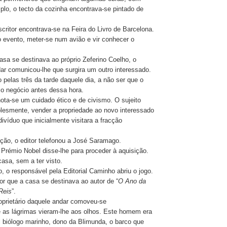
plo, o tecto da cozinha encontrava-se pintado de
critor encontrava-se na Feira do Livro de Barcelona.
o evento, meter-se num avião e vir conhecer o
sa se destinava ao próprio Zeferino Coelho, o
dar comunicou-lhe que surgira um outro interessado.
o pelas três da tarde daquele dia, a não ser que o
 o negócio antes dessa hora.
ta-se um cuidado ético e de civismo. O sujeito
plesmente, vender a propriedade ao novo interessado
divíduo que inicialmente visitara a fracção
ação, o editor telefonou a José Saramago.
 Prémio Nobel disse-lhe para proceder à aquisição.
asa, sem a ter visto.
, o responsável pela Editorial Caminho abriu o jogo.
r que a casa se destinava ao autor de “
O Ano da
Reis
”.
roprietário daquele andar comoveu-se
 as lágrimas vieram-lhe aos olhos. Este homem era
l biólogo marinho, dono da Blimunda, o barco que