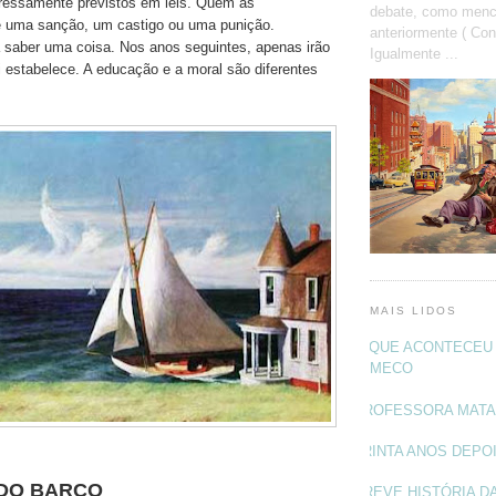
ressamente previstos em leis. Quem as
debate, como menc
re uma sanção, um castigo ou uma punição.
anteriormente ( Con
 saber uma coisa. Nos anos seguintes, apenas irão
Igualmente ...
i estabelece. A educação e a moral são diferentes
MAIS LIDOS
O QUE ACONTECEU 
MECO
PROFESSORA MAT
TRINTA ANOS DEPO
DO BARCO
BREVE HISTÓRIA DA