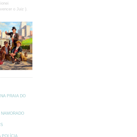
ionei
vencer o Juiz ).
NA PRAIA DO
A NAMORADO
IS
 POLÍCIA