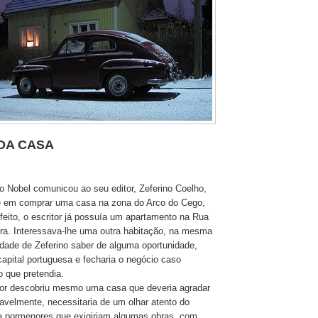
DA CASA
 Nobel comunicou ao seu editor, Zeferino Coelho,
se em comprar uma casa na zona do Arco do Cego,
eito, o escritor já possuía um apartamento na Rua
ra. Interessava-lhe uma outra habitação, na mesma
idade de Zeferino saber de alguma oportunidade,
capital portuguesa e fecharia o negócio caso
 que pretendia.
tor descobriu mesmo uma casa que deveria agradar
velmente, necessitaria de um olhar atento do
via pormenores que exigiriam algumas obras, com