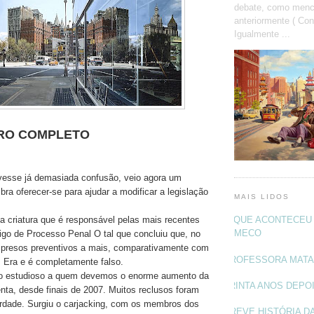
debate, como menc
anteriormente ( Con
Igualmente ...
RO COMPLETO
esse já demasiada confusão, veio agora um
ra oferecer-se para ajudar a modificar a legislação
MAIS LIDOS
 criatura que é responsável pelas mais recentes
O QUE ACONTECEU 
MECO
igo de Processo Penal O tal que concluiu que, no
 presos preventivos a mais, comparativamente com
PROFESSORA MAT
. Era e é completamente falso.
o estudioso a quem devemos o enorme aumento da
TRINTA ANOS DEPO
enta, desde finais de 2007. Muitos reclusos foram
rdade. Surgiu o carjacking, com os membros dos
BREVE HISTÓRIA DA