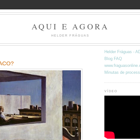
AQUI E AGORA
HELDER FRÁGUAS
Helder Fráguas -
Blog FAQ
BACO?
www.fraguasonline
Minutas de process
VÍDEO