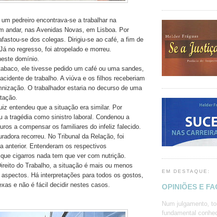
 um pedreiro encontrava-se a trabalhar na
m andar, nas Avenidas Novas, em Lisboa. Por
afastou-se dos colegas. Dirigiu-se ao café, a fim de
Já no regresso, foi atropelado e morreu.
 neste domínio.
tabaco, ele tivesse pedido um café ou uma sandes,
 acidente de trabalho. A viúva e os filhos receberiam
nização. O trabalhador estaria no decurso de uma
tação.
iz entendeu que a situação era similar. Por
ou a tragédia como sinistro laboral. Condenou a
ros a compensar os familiares do infeliz falecido.
radora recorreu. No Tribunal da Relação, foi
a anterior. Entenderam os respectivos
ue cigarros nada tem que ver com nutrição.
reito do Trabalho, a situação é mais ou menos
EM DESTAQUE:
 aspectos. Há interpretações para todos os gostos,
xas e não é fácil decidir nestes casos.
OPINIÕES E F
Num julgamento, to
fundamental conhec