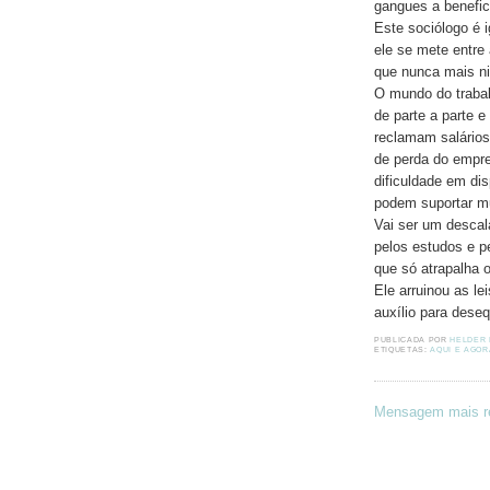
gangues a benefic
Este sociólogo é 
ele se mete entre
que nunca mais n
O mundo do trabal
de parte a parte e
reclamam salário
de perda do empr
dificuldade em di
podem suportar mu
Vai ser um descal
pelos estudos e p
que só atrapalha 
Ele arruinou as le
auxílio para deseq
PUBLICADA POR
HELDER
ETIQUETAS:
AQUI E AGOR
Mensagem mais r