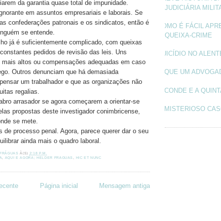
iarem da garantia quase total de impunidade.
JUDICIÁRIA MILIT
ignorante em assuntos empresariais e laborais. Se
 as confederações patronais e os sindicatos, então é
COMO É FÁCIL APR
inguém se entende.
QUEIXA-CRIME
ho já é suficientemente complicado, com queixas
 constantes pedidos de revisão das leis. Uns
SUICÍDIO NO ALEN
s mais altos ou compensações adequadas em caso
ego. Outros denunciam que há demasiada
O QUE UM ADVOGA
spensar um trabalhador e que as organizações não
O CONDE E A QUINT
itas regalias.
abro arrasador se agora começarem a orientar-se
O MISTERIOSO CAS
elas propostas deste investigador conimbricense,
onde se mete.
is de processo penal. Agora, parece querer dar o seu
uilibrar ainda mais o quadro laboral.
 FRÁGUAS
À(S)
2:18 P.M.
A
,
AQUI E AGORA; HELDER FRAGUAS
,
HIC ET NUNC
ecente
Página inicial
Mensagem antiga