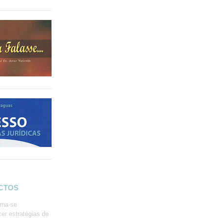
ACTOS
rna-se
er estratégias de