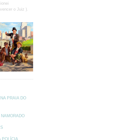
ionei
vencer o Juiz ).
NA PRAIA DO
A NAMORADO
IS
 POLÍCIA