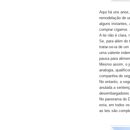
Aqui há uns anos,
remodelação de u
alguns instantes, 
comprar cigarros. 
A lei não é clara,
Se, para além do 
tratar-se-ia de um
uma valente indem
pausa para alimen
Mesmo assim, o ju
analogia, qualific
companhia de segu
No entanto, a segu
anulada a sentenç
desembargadores q
No panorama do Di
esta, em todos os
as leis são comple