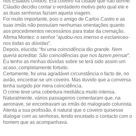
nos Estados Unidos. Era coveiro na cidade que não dorme.
Cláudio decidiu contar o verdadeiro motivo pelo qual ele e
as duas senhoras faziam aquela viagem.
Foi muito importante, pois o amigo de Carlos Castro e as
suas irmãs não possuíam nenhumas orientações quanto
aos procedimentos necessários para tratar da cremação.
Afirma Montez: o senhor “
ajudou-nos imenso e esclareceu-
nos todas as dúvidas
”.
Depois, elucida: “
foi uma coincidência tão grande. Nem
queria acreditar. São coincidências que nos fazem pensar
”.
Eu tenho as minhas dúvidas sobre se terá sido assim um
acaso, completamente fortuito.
Certamente, foi uma agradável circunstância o facto de, no
avião, encontrar-se um coveiro. Mas duvido que a conversa
tenha surgido por mera coincidência.
O crime teve uma cobertura mediática muito intensa.
Naturalmente, vários passageiros comentaram que, na
aeronave, se encontravam as irmãs do malogrado colunista.
Atenta a sua profissão, é natural que o coveiro quisesse
dialogar com as senhoras, tendo encetado o contacto com o
homem que as acompanhava.