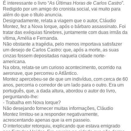
É interessante o livro “
As Últimas Horas de Carlos Castro
”.
Redigido por um amigo do cronista social, vai muito para
além do que o título anuncia.
Designadamente, relata a viagem que o autor, Cláudio
Montez, fez a Nova Iorque, após o bárbaro assassinato. Foi
tratar das exéquias fúnebres, juntamente com duas irmãs da
vítima, Amélia e Fernanda.
Não obstante a tragédia, pelo menos importava satisfazer
um desejo de Carlos Castro: que, após a morte, as suas
cinzas fossem depositadas naquela cidade norte-
americana.
Na obra, relata-se um curioso acontecimento, ocorrido na
aeronave, que percorreu o Atlântico.
Montez apercebeu-se de que um indivíduo, com cerca de 60
anos, percorria o corredor de um lado para o outro. Era um
português, que, a dada altura, abordou o autor do livro,
perguntando-lhe:
- Trabalha em Nova Iorque?
Não desejando fornecer muitas informações, Cláudio
Montez limitou-se a responder negativamente,
acrescentando apenas que ia em passeio.
O interlocutor retorquiu, explicando que estava emigrado