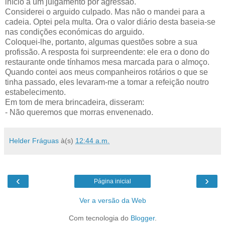
início a um julgamento por agressão.
Considerei o arguido culpado. Mas não o mandei para a
cadeia. Optei pela multa. Ora o valor diário desta baseia-se
nas condições económicas do arguido.
Coloquei-lhe, portanto, algumas questões sobre a sua
profissão. A resposta foi surpreendente: ele era o dono do
restaurante onde tínhamos mesa marcada para o almoço.
Quando contei aos meus companheiros rotários o que se
tinha passado, eles levaram-me a tomar a refeição noutro
estabelecimento.
Em tom de mera brincadeira, disseram:
- Não queremos que morras envenenado.
Helder Fráguas
à(s)
12:44 a.m.
‹
›
Página inicial
Ver a versão da Web
Com tecnologia do
Blogger
.