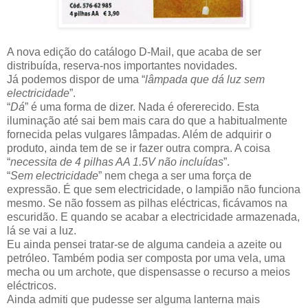
A nova edição do catálogo D-Mail, que acaba de ser
distribuída, reserva-nos importantes novidades.
Já podemos dispor de uma “
lâmpada que dá luz sem
electricidade
”.
“
Dá
” é uma forma de dizer. Nada é ofererecido. Esta
iluminação até sai bem mais cara do que a habitualmente
fornecida pelas vulgares lâmpadas. Além de adquirir o
produto, ainda tem de se ir fazer outra compra. A coisa
“
necessita de 4 pilhas AA 1.5V não incluídas
”.
“
Sem electricidade
” nem chega a ser uma força de
expressão. É que sem electricidade, o lampião não funciona
mesmo. Se não fossem as pilhas eléctricas, ficávamos na
escuridão. E quando se acabar a electricidade armazenada,
lá se vai a luz.
Eu ainda pensei tratar-se de alguma candeia a azeite ou
petróleo. Também podia ser composta por uma vela, uma
mecha ou um archote, que dispensasse o recurso a meios
eléctricos.
Ainda admiti que pudesse ser alguma lanterna mais