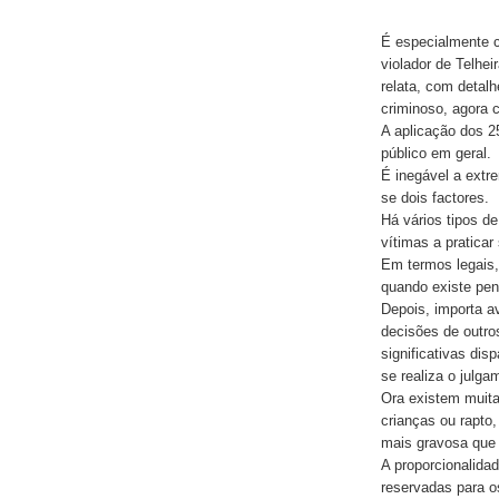
É especialmente cu
violador de Telhei
relata, com detal
criminoso, agora
A aplicação dos 2
público em geral.
É inegável a extr
se dois factores.
Há vários tipos de
vítimas a praticar
Em termos legais, 
quando existe pen
Depois, importa av
decisões de outro
significativas dis
se realiza o julga
Ora existem muita
crianças ou rapto,
mais gravosa que 
A proporcionalida
reservadas para o