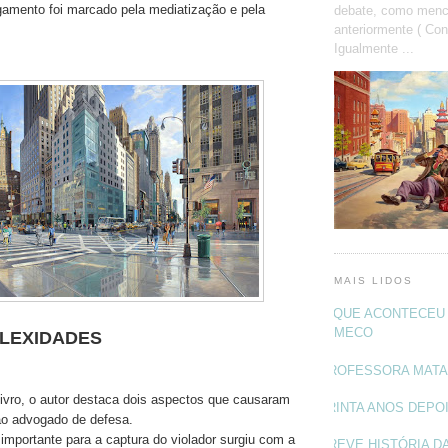
lgamento foi marcado pela mediatização e pela
debate, como menc
anteriormente ( Con
Igualmente ...
MAIS LIDOS
O QUE ACONTECEU 
MECO
LEXIDADES
PROFESSORA MAT
livro, o autor destaca dois aspectos que causaram
TRINTA ANOS DEPO
ao advogado de defesa.
 importante para a captura do violador surgiu com a
BREVE HISTÓRIA DA