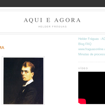
AQUI E AGORA
HELDER FRÁGUAS
Helder Fráguas -
Blog FAQ
MA
www.fraguasonline
Minutas de process
VÍDEO