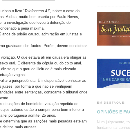
rioso o livro “
Telefonema 41
”, sobre o caso do
ras. A obra, muito bem escrita por Paulo Neves,
he, a investigação que levou à detenção do
 condenado à pena máxima.
5 anos de prisão causou admiração em juristas e
ema gravidade dos factos. Porém, devem considerar-
 violação. O que estava ali em causa era obrigar as
 sexo oral. É diferente da cópula ou do coito anal.
diz-se que o grau de ilicitude é mais elevado
etração vaginal.
aliar a jurisprudência. É indispensável conhecer as
s juízes, por forma a que não se verifiquem
paridades entre sentenças, consoante o tribunal onde
mento.
EM DESTAQUE:
s situações de homicídio, violação repetida de
 cujos autores estão a cumprir pena bem inferior à
OPINIÕES E F
a lei portuguesa admite: 25 anos.
de determina que as sanções mais pesadas estejam
Num julgamento, to
s delitos mais atrozes.
fundamental conhec