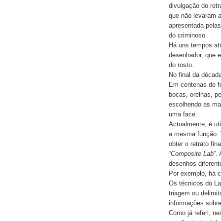
divulgação do ret
que não levaram 
apresentada pelas
do criminoso.
Há uns tempos atr
desenhador, que e
do rosto.
No final da décad
Em centenas de fol
bocas, orelhas, p
escolhendo as ma
uma face.
Actualmente, é ut
a mesma função. V
obter o retrato fin
“
Composite Lab
”.
desenhos diferent
Por exemplo, há 
Os técnicos do La
triagem ou delimi
informações sobre
Como já referi, ne