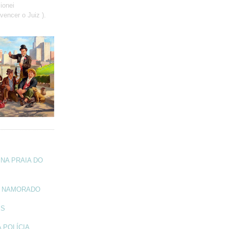
ionei
vencer o Juiz ).
NA PRAIA DO
A NAMORADO
IS
 POLÍCIA