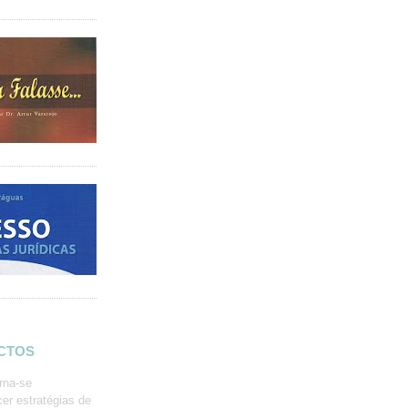
ACTOS
rna-se
er estratégias de