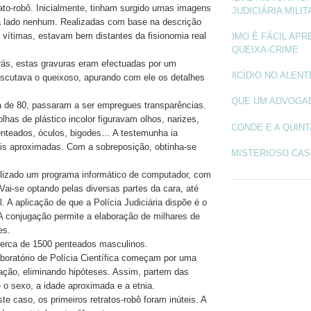
rato-robô. Inicialmente, tinham surgido umas imagens
JUDICIÁRIA MILIT
a lado nenhum. Realizadas com base na descrição
 vítimas, estavam bem distantes da fisionomia real
COMO É FÁCIL APR
QUEIXA-CRIME
ás, estas gravuras eram efectuadas por um
SUICÍDIO NO ALEN
scutava o queixoso, apurando com ele os detalhes
O QUE UM ADVOGA
a de 80, passaram a ser empregues transparências.
has de plástico incolor figuravam olhos, narizes,
O CONDE E A QUINT
enteados, óculos, bigodes… A testemunha ia
is aproximadas. Com a sobreposição, obtinha-se
O MISTERIOSO CAS
ilizado um programa informático de computador, com
ai-se optando pelas diversas partes da cara, até
al. A aplicação de que a Polícia Judiciária dispõe é o
 A conjugação permite a elaboração de milhares de
es.
cerca de 1500 penteados masculinos.
boratório de Polícia Científica começam por uma
tação, eliminando hipóteses. Assim, partem das
 o sexo, a idade aproximada e a etnia.
ste caso, os primeiros retratos-robô foram inúteis. A