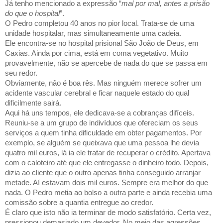
Já tenho mencionado a expressão “
mal por mal, antes a prisão
do que o hospital
”.
O Pedro completou 40 anos no pior local. Trata-se de uma
unidade hospitalar, mas simultaneamente uma cadeia.
Ele encontra-se no hospital prisional São João de Deus, em
Caxias. Ainda por cima, está em coma vegetativo. Muito
provavelmente, não se apercebe de nada do que se passa em
seu redor.
Obviamente, não é boa rês. Mas ninguém merece sofrer um
acidente vascular cerebral e ficar naquele estado do qual
dificilmente sairá.
Aqui há uns tempos, ele dedicava-se a cobranças difíceis.
Reuniu-se a um grupo de indivíduos que ofereciam os seus
serviços a quem tinha dificuldade em obter pagamentos. Por
exemplo, se alguém se queixava que uma pessoa lhe devia
quatro mil euros, lá ia ele tratar de recuperar o crédito. Apertava
com o caloteiro até que ele entregasse o dinheiro todo. Depois,
dizia ao cliente que o outro apenas tinha conseguido arranjar
metade. Aí estavam dois mil euros. Sempre era melhor do que
nada. O Pedro metia ao bolso a outra parte e ainda recebia uma
comissão sobre a quantia entregue ao credor.
É claro que isto não ia terminar de modo satisfatório. Certa vez,
pressionou demasiado um devedor. No meio das agressões,