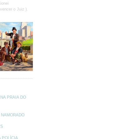
ionei
vencer o Juiz ).
NA PRAIA DO
A NAMORADO
IS
 POLÍCIA