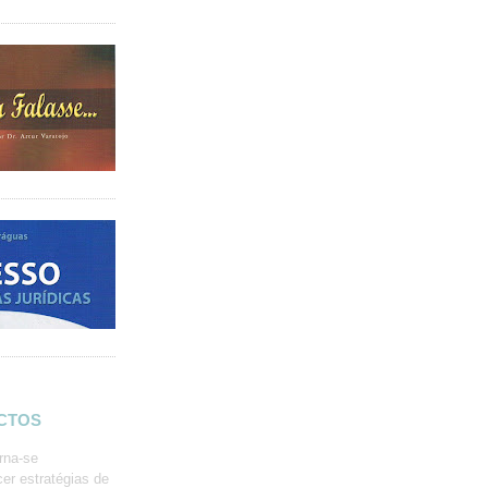
ACTOS
rna-se
er estratégias de