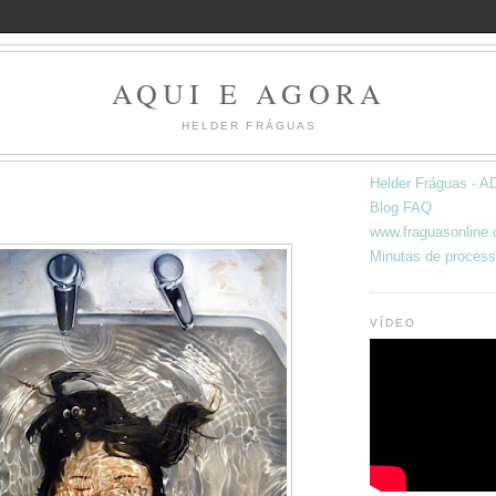
AQUI E AGORA
HELDER FRÁGUAS
Helder Fráguas -
Blog FAQ
www.fraguasonline
Minutas de process
VÍDEO