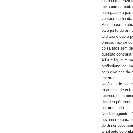
juíza encontrava-
abrissem as portas
entregasse o para
vontade da finada
Prestimoso, o ofic
para junto do arm
O diabo é que a p
pressa, não se co
coisa fácil sem pr
questão contraria
Ali à mão, num be
profissional de um
bem diversas da ap
enterrar.
Na ânsia de não r
triste sina de ente
apontou-lhe a bec
decidira pôr termo
paramentada.
No dia seguinte, l
novamente uma bec
de dimensões bem
amplitude de ombr