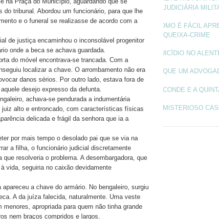
se na Praça do Município, aguardando que se
JUDICIÁRIA MILIT
 do tribunal. Abordou um funcionário, para que lhe
mento e o funeral se realizasse de acordo com a
COMO É FÁCIL APR
.
QUEIXA-CRIME
ial de justiça encaminhou o inconsolável progenitor
ário onde a beca se achava guardada.
SUICÍDIO NO ALEN
orta do móvel encontrava-se trancada. Com a
nseguiu localizar a chave. O arrombamento não era
O QUE UM ADVOGA
ovocar danos sérios. Por outro lado, estava fora de
r aquele desejo expresso da defunta.
O CONDE E A QUINT
ngaleiro, achava-se pendurada a indumentária
O MISTERIOSO CAS
 juiz alto e entroncado, com características físicas
arência delicada e frágil da senhora que ia a
eter por mais tempo o desolado pai que se via na
rrar a filha, o funcionário judicial discretamente
a que resolveria o problema. A desembargadora, que
 à vida, seguiria no caixão devidamente
á apareceu a chave do armário. No bengaleiro, surgiu
a. A da juíza falecida, naturalmente. Uma veste
 menores, apropriada para quem não tinha grande
os nem braços compridos e largos.