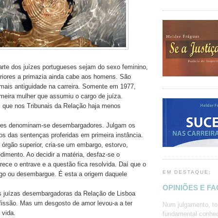
rte dos juízes portugueses sejam do sexo feminino,
eriores a primazia ainda cabe aos homens. São
ais antiguidade na carreira. Somente em 1977,
meira mulher que assumiu o cargo de juíza.
al que nos Tribunais da Relação haja menos
ízes denominam-se desembargadores. Julgam os
os das sentenças proferidas em primeira instância.
 órgão superior, cria-se um embargo, estorvo,
imento. Ao decidir a matéria, desfaz-se o
ece o entrave e a questão fica resolvida. Daí que o
EM DESTAQUE:
argo ou desembargue. É esta a origem daquele
OPINIÕES E F
s juízas desembargadoras da Relação de Lisboa
fissão. Mas um desgosto de amor levou-a a ter
Num julgamento, to
 vida.
fundamental conhec