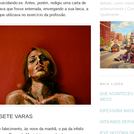
suicidando-se. Antes, porém, redigiu uma carta de
debate, como menc
anteriormente ( Con
tava que fosse enterrada, envergando a sua beca, a
Igualmente ...
ue utilizava no exercício da profissão.
MAIS LIDOS
O QUE ACONTECEU 
MECO
PROFESSORA MAT
 SETE VARAS
TRINTA ANOS DEPO
 falecimento, às nove da manhã, o pai da infeliz
BREVE HISTÓRIA DA