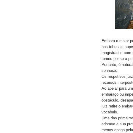
Embora a maior pa
nos tribunais sup
magistrados com m
tomou posse a pri
Portanto, é natur
senhoras.
Os respetivos ju
recursos interpost
Ao apelar para um
embaraço ou imped
obstáculo, desapar
juiz retire o emb
vocábulo.
Uma das primeira
adorava a sua pro
menos apego pela