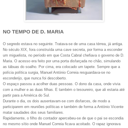
NO TEMPO DE D. MARIA
O segredo estava no seguinte. Tratava-se de uma casa térrea, já antiga.
No século XIX, fora construída uma cave secreta, por forma a esconder
um miguelista, no período em que Costa Cabral chefiava o governo de D.
Maria. O acesso era feito por uma porta disfarçada no chão, simulando
as tábuas do soalho. Por cima, era colocado um tapete. Sempre que a
polícia política surgia, Manuel António Correia resguardava-se no
esconderijo, que nunca foi descoberto.
O espaço passou a acolher duas pessoas. O dono da casa, onde vivia
com a mulher e as duas filhas. E também o tesoureiro, que ali estaria até
partir para a América do Sul.
Durante o dia, os dois ausentavam-se com disfarces, de modo a
participarem em reuniões políticas e também de forma a António Vicente
matar saudades dos seus familiares.
Rapidamente, o filho do contador apercebeu-se de que o pai se escondia
no mesmo sítio onde Manuel Correia ficava acoitado. O rapaz ignorava