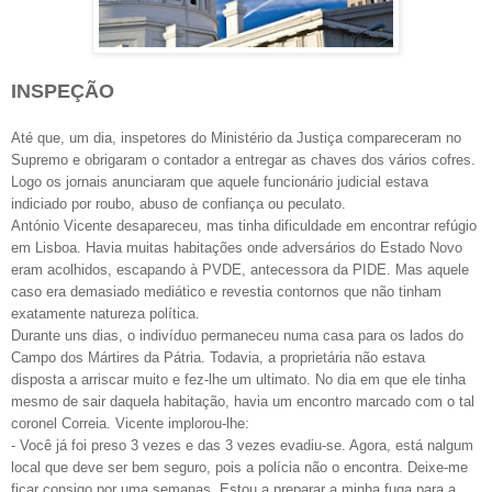
INSPEÇÃO
Até que, um dia, inspetores do Ministério da Justiça compareceram no
Supremo e obrigaram o contador a entregar as chaves dos vários cofres.
Logo os jornais anunciaram que aquele funcionário judicial estava
indiciado por roubo, abuso de confiança ou peculato.
António Vicente desapareceu, mas tinha dificuldade em encontrar refúgio
em Lisboa. Havia muitas habitações onde adversários do Estado Novo
eram acolhidos, escapando à PVDE, antecessora da PIDE. Mas aquele
caso era demasiado mediático e revestia contornos que não tinham
exatamente natureza política.
Durante uns dias, o indivíduo permaneceu numa casa para os lados do
Campo dos Mártires da Pátria. Todavia, a proprietária não estava
disposta a arriscar muito e fez-lhe um ultimato. No dia em que ele tinha
mesmo de sair daquela habitação, havia um encontro marcado com o tal
coronel Correia. Vicente implorou-lhe:
- Você já foi preso 3 vezes e das 3 vezes evadiu-se. Agora, está nalgum
local que deve ser bem seguro, pois a polícia não o encontra. Deixe-me
ficar consigo por uma semanas. Estou a preparar a minha fuga para a