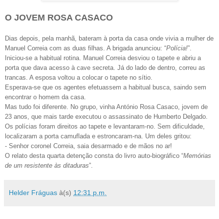
O JOVEM ROSA CASACO
Dias depois, pela manhã, bateram à porta da casa onde vivia a mulher de
Manuel Correia com as duas filhas. A brigada anunciou: “
Polícia!
”.
Iniciou-se a habitual rotina. Manuel Correia desviou o tapete e abriu a
porta que dava acesso à cave secreta. Já do lado de dentro, correu as
trancas. A esposa voltou a colocar o tapete no sítio.
Esperava-se que os agentes efetuassem a habitual busca, saindo sem
encontrar o homem da casa.
Mas tudo foi diferente. No grupo, vinha António Rosa Casaco, jovem de
23 anos, que mais tarde executou o assassinato de Humberto Delgado.
Os polícias foram direitos ao tapete e levantaram-no. Sem dificuldade,
localizaram a porta camuflada e estroncaram-na. Um deles gritou:
- Senhor coronel Correia, saia desarmado e de mãos no ar!
O relato desta quarta detenção consta do livro auto-biográfico “
Memórias
de um resistente às ditaduras
”.
Helder Fráguas
à(s)
12:31 p.m.