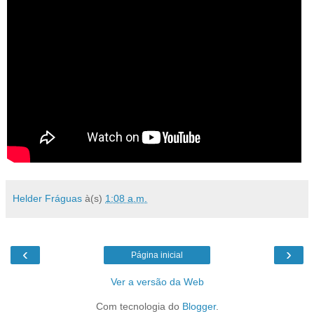
Helder Fráguas
à(s)
1:08 a.m.
‹
›
Página inicial
Ver a versão da Web
Com tecnologia do
Blogger
.