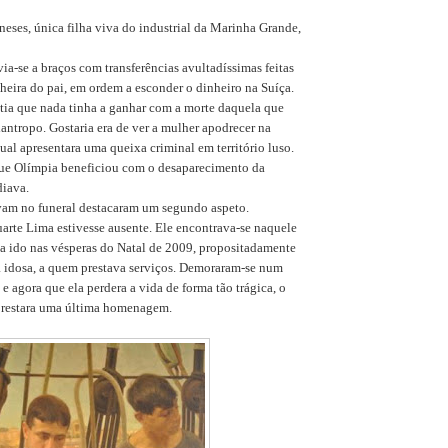
eses, única filha viva do industrial da Marinha Grande,
via-se a braços com transferências avultadíssimas feitas
eira do pai, em ordem a esconder o dinheiro na Suíça.
tia que nada tinha a ganhar com a morte daquela que
ilantropo. Gostaria era de ver a mulher apodrecer na
qual apresentara uma queixa criminal em território luso.
que Olímpia beneficiou com o desaparecimento da
diava.
vam no funeral destacaram um segundo aspeto.
arte Lima estivesse ausente. Ele encontrava-se naquele
ha ido nas vésperas do Natal de 2009, propositadamente
a idosa, a quem prestava serviços.
Demoraram-se
num
e agora que ela perdera a vida de forma tão trágica, o
prestara uma última homenagem.