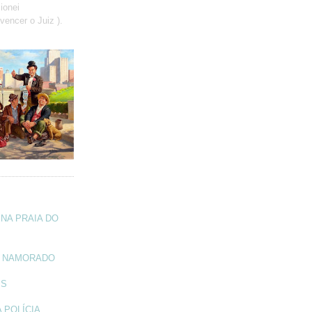
ionei
vencer o Juiz ).
NA PRAIA DO
A NAMORADO
IS
 POLÍCIA