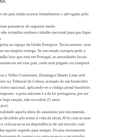
MA
co do país irmão acusou formalmente o advogado pelo
oisas passam-se do seguinte modo.
 não extradita nenhum cidadão nacional para que fique
o.
speita ao espaço da União Europeia. Tecnicamente, nem
-se em simples entrega. Se um estado europeu pede a
dão luso que está em Portugal, as autoridades locais
ortam-no até esse país, onde será julgado ou cumprirá
sa o Velho Continente, Domingos Duarte Lima será
nto no Tribunal de Lisboa, acusado de um homicídio
ritório nacional, aplicando-se o código penal brasileiro.
imposto: a pena máxima é a da lei portuguesa, por ser
o haja sanção, não excederá 25 anos.
tável.
realidade aquela ideia do assassínio por encomenda.
 decidido pôr termo à vida da idosa, fê-lo com as suas
ca colocar-se-ia na dependência de um terceiro com
lhar aquele segredo para sempre. Ficaria eternamente
chantagem do jagunço ou arriscar-se-ia a um simples