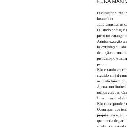
PENA MÁXI
O Ministério Públi
homicídio.
Juridicamente, as c
O Estado português
preso no estrangeir
A única exceção re
há extradição. Fala
detenção de um cida
prendem-no e transp
pena.
Não estando em cau
arguido em julgame
ocorrido fora do ter
Apenas um limite é 
menos gravosa. Cas
Uma coisa é indubi
Não corresponde à 
Quem quer que tenha
próprias mãos. Nun
quem teria de parti
sujeito a eventual 