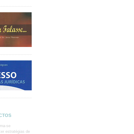
ACTOS
rna-se
er estratégias de