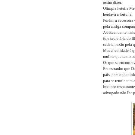
assim dizer.
Olímpia Feteira Men
herdava a fortuna.
Porém, a sucessora 
pela antiga companh
A descendente insis
fora secretária do f
cadeia, razão pela 
Mas a realidade é 
mulher que tanto o
Os que se encontra
Era estranho que Du
país, para onde tin
para se reunir com 
luxuoso restaurante 
advogado não lhe 