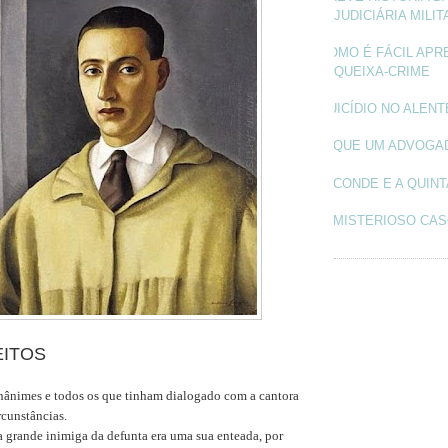
JUDICIÁRIA MILIT
COMO É FÁCIL APR
QUEIXA-CRIME
SUICÍDIO NO ALEN
O QUE UM ADVOGA
O CONDE E A QUINT
O MISTERIOSO CAS
EITOS
nânimes e todos os que tinham dialogado com a cantora
rcunstâncias.
a grande inimiga da defunta era uma sua enteada, por