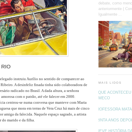
debate, como menc
anteriormente ( Con
Igualmente ...
 RIO
elegado instruiu Aurílio no sentido de comparecer ao
MAIS LIDOS
 Ribeiro. A desinfeliz finada tinha sido colaboradora de
esário radicado no Brasil. A dada altura, a senhora
O QUE ACONTECEU 
 amorosa com o patrão, até ele falecer em 2000.
MECO
lícia centrou-se numa conversa que manteve com Maria
tuguesa que mora em terras de Vera Cruz há mais de cinco
PROFESSORA MAT
or amiga da falecida. Naquele espaço sagrado, a artista
TRINTA ANOS DEPO
 do marido e da filha.
BREVE HISTÓRIA DA