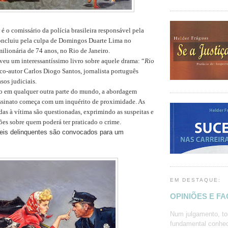
é o comissário da polícia brasileira responsável pela
oncluiu pela culpa de Domingos Duarte Lima no
lionária de 74 anos, no Rio de Janeiro.
veu um interessantíssimo livro sobre aquele drama: “
Rio
 co-autor Carlos Diogo Santos, jornalista português
sos judiciais.
o em qualquer outra parte do mundo, a abordagem
assinato começa com um inquérito de proximidade. As
as à vítima são questionadas, exprimindo as suspeitas e
es sobre quem poderá ter praticado o crime.
eis delinquentes são convocados para um
EM DESTAQUE:
OPINIÕES E F
Num julgamento, to
fundamental conhec