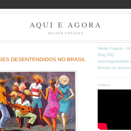
AQUI E AGORA
HELDER FRÁGUAS
Helder Fráguas -
A
Blog FAQ
ES DESENTENDIDOS NO BRASIL
www.fraguasonline
Minutas de process
VÍDEO