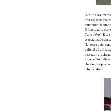
Aurílio Nascimento 
investigação que c
homicídio de uma mi
O funcionário escre
Derradeiro
”. É seu
especializado em ca
No nosso país, com
policial de um ass
pessoas mais chegad
fornecendo indicaçõ
Depois, os prováv
interrogatório.