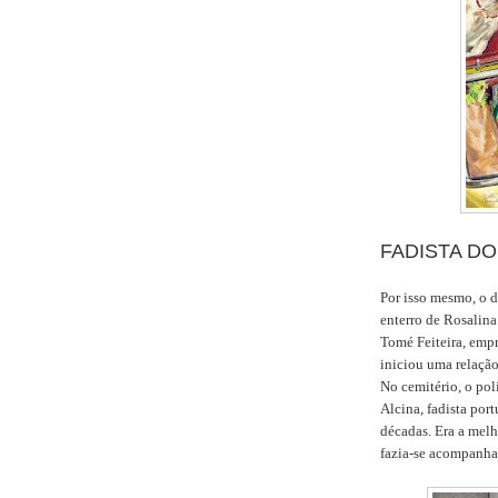
FADISTA DO
Por isso mesmo, o d
enterro de Rosalina
Tomé Feiteira, empr
iniciou uma relação
No cemitério, o po
Alcina, fadista por
décadas. Era a melh
fazia-se acompanhar