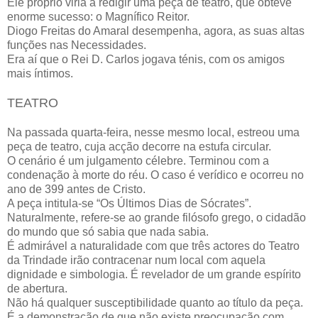
Ele próprio viria a redigir uma peça de teatro, que obteve
enorme sucesso: o Magnífico Reitor.
Diogo Freitas do Amaral desempenha, agora, as suas altas
funções nas Necessidades.
Era aí que o Rei D. Carlos jogava ténis, com os amigos
mais íntimos.
TEATRO
Na passada quarta-feira, nesse mesmo local, estreou uma
peça de teatro, cuja acção decorre na estufa circular.
O cenário é um julgamento célebre. Terminou com a
condenação à morte do réu. O caso é verídico e ocorreu no
ano de 399 antes de Cristo.
A peça intitula-se “Os Últimos Dias de Sócrates”.
Naturalmente, refere-se ao grande filósofo grego, o cidadão
do mundo que só sabia que nada sabia.
É admirável a naturalidade com que três actores do Teatro
da Trindade irão contracenar num local com aquela
dignidade e simbologia. É revelador de um grande espírito
de abertura.
Não há qualquer susceptibilidade quanto ao título da peça.
É a demonstração de que não existe preocupação com