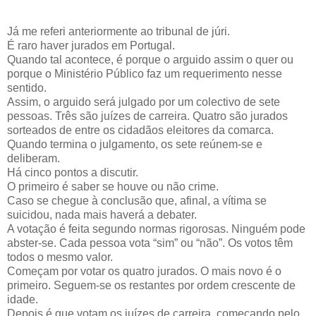
Já me referi anteriormente ao tribunal de júri.
É raro haver jurados em Portugal.
Quando tal acontece, é porque o arguido assim o quer ou
porque o Ministério Público faz um requerimento nesse
sentido.
Assim, o arguido será julgado por um colectivo de sete
pessoas. Três são juízes de carreira. Quatro são jurados
sorteados de entre os cidadãos eleitores da comarca.
Quando termina o julgamento, os sete reúnem-se e
deliberam.
Há cinco pontos a discutir.
O primeiro é saber se houve ou não crime.
Caso se chegue à conclusão que, afinal, a vítima se
suicidou, nada mais haverá a debater.
A votação é feita segundo normas rigorosas. Ninguém pode
abster-se. Cada pessoa vota “sim” ou “não”. Os votos têm
todos o mesmo valor.
Começam por votar os quatro jurados. O mais novo é o
primeiro. Seguem-se os restantes por ordem crescente de
idade.
Depois é que votam os juízes de carreira, começando pelo