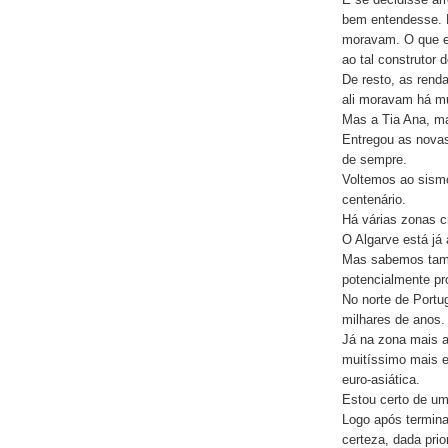
bem entendesse. N
moravam. O que e
ao tal construtor 
De resto, as rend
ali moravam há mu
Mas a Tia Ana, ma
Entregou as novas
de sempre.
Voltemos ao sismo
centenário.
Há várias zonas c
O Algarve está já 
Mas sabemos tamb
potencialmente pr
No norte de Portu
milhares de anos.
Já na zona mais a 
muitíssimo mais el
euro-asiática.
Estou certo de um
Logo após termina
certeza, dada prio