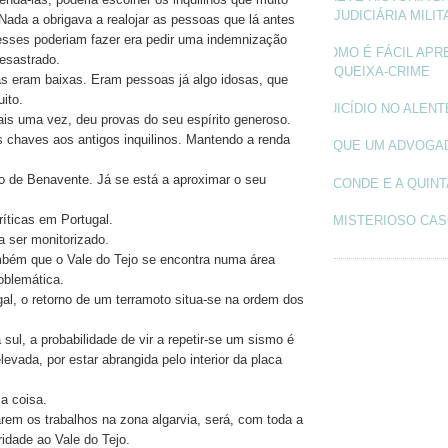
JUDICIÁRIA MILIT
ada a obrigava a realojar as pessoas que lá antes
sses poderiam fazer era pedir uma indemnização
COMO É FÁCIL APR
desastrado.
QUEIXA-CRIME
as eram baixas. Eram pessoas já algo idosas, que
ito.
SUICÍDIO NO ALEN
is uma vez, deu provas do seu espírito generoso.
 chaves aos antigos inquilinos. Mantendo a renda
O QUE UM ADVOGA
 de Benavente. Já se está a aproximar o seu
O CONDE E A QUINT
ríticas em Portugal.
O MISTERIOSO CAS
a ser monitorizado.
ém que o Vale do Tejo se encontra numa área
oblemática.
gal, o retorno de um terramoto situa-se na ordem dos
sul, a probabilidade de vir a repetir-se um sismo é
evada, por estar abrangida pelo interior da placa
a coisa.
rem os trabalhos na zona algarvia, será, com toda a
ridade ao Vale do Tejo.