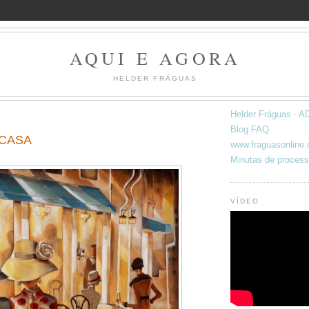
AQUI E AGORA
HELDER FRÁGUAS
Helder Fráguas -
Blog FAQ
 CASA
www.fraguasonline
Minutas de process
VÍDEO