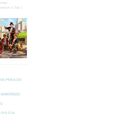
ionei
vencer o Juiz ).
NA PRAIA DO
A NAMORADO
IS
 POLÍCIA