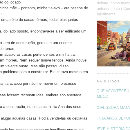
ão do locado.
debate, como menc
 minha mãe – portanto, minha tia-avó – era pessoa de
anteriormente ( Con
o.
Igualmente ...
e uma série de casas térreas, todas elas juntas
 e, do lado oposto, encontrava-se a ser edificado um
or erro de construção, gerou-se um enorme
e terras.
ram abaixo as casas pertencentes à minha tia.
ém morreu. Nem sequer houve feridos. Ainda houve
m valente susto. Mas não passou disso.
io problema para o construtor. Ele estava mesmo em
MAIS LIDOS
ha tia acabou por não lhe mover um processo
l.
O QUE ACONTECEU 
sas fossem reconstruídas, embora sob apertada
MECO
 a construção, eu esclareci a Tia Ana dos seus
PROFESSORA MAT
TRINTA ANOS DEPO
 alugar aquelas casas. Podia vendê-las ou deixá-las
BREVE HISTÓRIA DA
endá-las, poderia escolher os inquilinos que muito