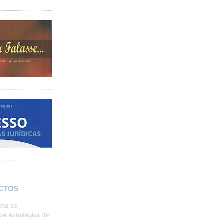
ACTOS
rna-se
er estratégias de