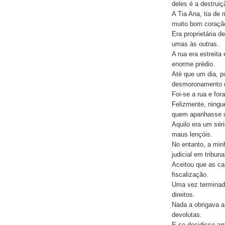
deles é a destruiç
A Tia Ana, tia de
muito bom coraçã
Era proprietária d
umas às outras.
A rua era estreita
enorme prédio.
Até que um dia, p
desmoronamento d
Foi-se a rua e fo
Felizmente, ningu
quem apanhasse u
Aquilo era um sér
maus lençóis.
No entanto, a min
judicial em tribuna
Aceitou que as ca
fiscalização.
Uma vez terminada
direitos.
Nada a obrigava a
devolutas.
E se decidisse arr