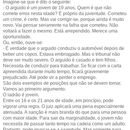
Imagine-se que é dito o seguinte:
- O arguido é um jovem de 19 anos. Quem é que não
comete erros nesta idade? É próprio da juventude. Cometeu
um crime, é certo. Mas vai corrigir-se, porque ainda é muito
novo. Vai pensar seriamente na falha que cometeu. Não
voltará a fazer o mesmo. Está arrependido. Merece uma
oportunidade.
Ou, então, ouve-se:
- É verdade que o arguido conduziu o automóvel depois de
beber uns copos. Estava embriagado. Mas o tribunal não
deve ser muito severo. O arguido é casado e tem filhos.
Necessita de conduzir para trabalhar. Se ficar com a carta
apreendida durante muito tempo, ficará gravemente
prejudicado. Até pode vir a perder o emprego.
São dois exemplos de posições que não se devem tomar.
Vamos ao primeiro argumento.
O ladrão é jovem.
Entre os 16 e os 21 anos de idade, em princípio, pode
vigorar uma regra. O juiz aplicará uma pena especialmente
atenuada. A sanção é mais branda do que para uma pessoa
com maior idade. Para sair da marginalidade, o jovem não
necessita de passar tanto tempo na cadeia como um adulto.
Portanto, pode invocar-se a juventude. Mas somente para