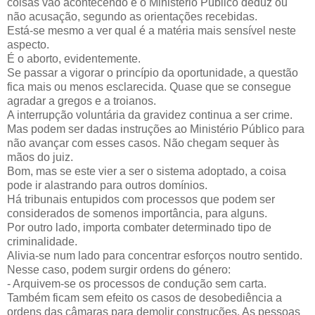
coisas vão acontecendo e o Ministério Público deduz ou
não acusação, segundo as orientações recebidas.
Está-se mesmo a ver qual é a matéria mais sensível neste
aspecto.
É o aborto, evidentemente.
Se passar a vigorar o princípio da oportunidade, a questão
fica mais ou menos esclarecida. Quase que se consegue
agradar a gregos e a troianos.
A interrupção voluntária da gravidez continua a ser crime.
Mas podem ser dadas instruções ao Ministério Público para
não avançar com esses casos. Não chegam sequer às
mãos do juiz.
Bom, mas se este vier a ser o sistema adoptado, a coisa
pode ir alastrando para outros domínios.
Há tribunais entupidos com processos que podem ser
considerados de somenos importância, para alguns.
Por outro lado, importa combater determinado tipo de
criminalidade.
Alivia-se num lado para concentrar esforços noutro sentido.
Nesse caso, podem surgir ordens do género:
- Arquivem-se os processos de condução sem carta.
Também ficam sem efeito os casos de desobediência a
ordens das câmaras para demolir construções. As pessoas