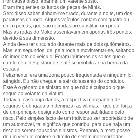
Por causa disso, apanhei um valente susto.
Eram frequentes os furtos de peças de Minis.
Sem disso saber, tinham-me tirado, durante a noite, um dos
parafusos da roda. Alguns veículos contam com quatro ou
cinco porcas, que são retiradas ao substituir um pneu.
Mas as rodas do Moke assentavam em apenas três pontos,
devido à sua dimensão.
Ainda devo ter circulado durante mais de dois quilómetros.
Mas, em segundos, dei pela roda a movimentar-se, saltando
de imediato do veículo. Foram inúmeros os saltos que o
carrito deu, despistando-se até se imobilizar na berma da
estrada.
Felizmente, era uma zona pouco frequentada e ninguém foi
atingido. Eu não cheguei a sair do assento do condutor.
Este é o género de sinistro em que não é culpado o que
segue ao volante da viatura.
Todavia, caso haja danos, a respectiva companhia de
seguros é obrigada a indemnizar as vítimas. Tudo por força
de um princípio designado como responsabilidade pelo
risco. Pelo simples facto de um indivíduo ser proprietário de
um automóvel, tal significa que contribui para que haja um
risco de serem causados sinistros. Portanto, a mera posse
de um veículo confere o direito de serem indemnizadas