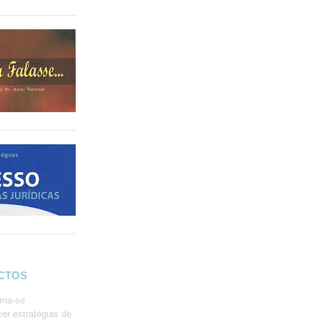
ACTOS
rna-se
er estratégias de