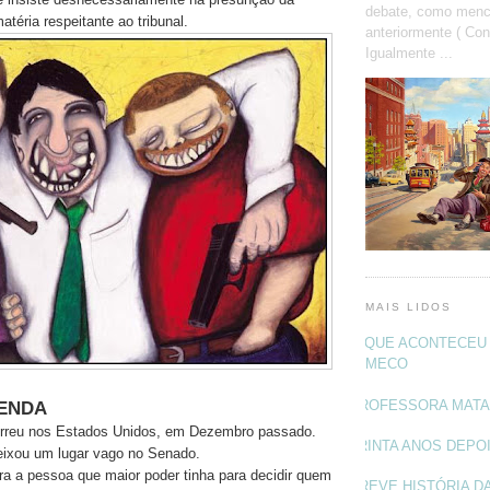
debate, como menc
atéria respeitante ao tribunal.
anteriormente ( Con
Igualmente ...
MAIS LIDOS
O QUE ACONTECEU 
MECO
PROFESSORA MAT
VENDA
orreu nos Estados Unidos, em Dezembro passado.
TRINTA ANOS DEPO
ixou um lugar vago no Senado.
ra a pessoa que maior poder tinha para decidir quem
BREVE HISTÓRIA DA