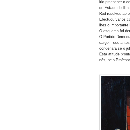
iria preencher o 
do Estado de Illino
Rod resolveu apro
Efectuou vários c
lhes o importante 
O esquema foi de
O Partido Democrat
cargo. Tudo antes 
condenará se o ju
Esta atitude pront
nós, pelo Profess