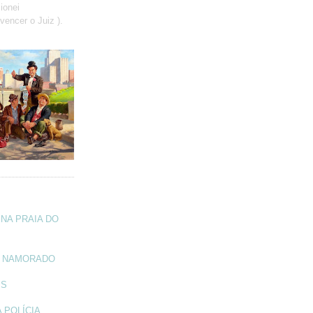
ionei
vencer o Juiz ).
NA PRAIA DO
A NAMORADO
IS
 POLÍCIA