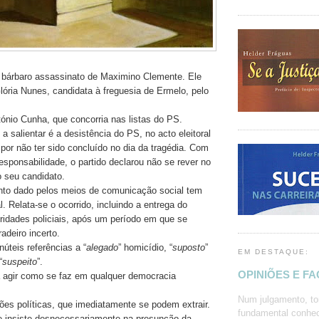
 bárbaro assassinato de Maximino Clemente. Ele
ória Nunes, candidata à freguesia de Ermelo, pelo
tónio Cunha, que concorria nas listas do PS.
a salientar é a desistência do PS, no acto eleitoral
, por não ter sido concluído no dia da tragédia. Com
esponsabilidade, o partido declarou não se rever no
 seu candidato.
nto dado pelos meios de comunicação social tem
l. Relata-se o ocorrido, incluindo a entrega do
ridades policiais, após um período em que se
adeiro incerto.
núteis referências a “
alegado
” homicídio, “
suposto
”
EM DESTAQUE:
“
suspeito
”.
OPINIÕES E F
 agir como se faz em qualquer democracia
Num julgamento, to
ções políticas, que imediatamente se podem extrair.
fundamental conhec
e insiste desnecessariamente na presunção da