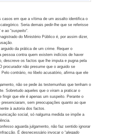
casos em que a vítima de um assalto identifica o
categórico. Seria demais pedir-lhe que se referisse
” e ao “
suspeito
”.
magistrado do Ministério Público é, por assim dizer,
usação.
 arguido da prática de um crime. Requer o
 pessoa contra quem existem indícios de haver
o, descreve os factos que lhe imputa e pugna pela
O procurador não presume que o arguido se
 Pelo contrário, no libelo acusatório, afirma que ele
lgamento, não se pede às testemunhas que tenham o
te. Sobretudo aqueles que o viram a praticar o
 fingir que ele é apenas um suspeito. Perante o
ue presenciaram, sem preocupações quanto ao que
ente à autoria dos factos.
unicação social, só nalguma medida se impõe a
ência.
nfesso aguarda julgamento, não faz sentido ignorar
infracção. É desnecessário invocar o “
alegado