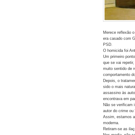
Merece reflexão o
era casado com Gl
PSD.
O homicida foi An
Um primeiro ponto 
que se vai repetir
muito sentido de r
comportamento do
Depois, o tratame
sido o mais natura
assassino às auto
encontrava em par
Não se verificam i
autor do crime ou 
Assim, estamos a
moderna.
Retiram-se as ila
Nos media, não s