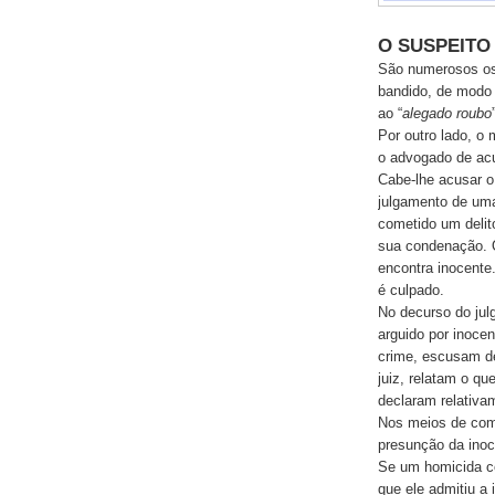
O SUSPEITO
São numerosos os 
bandido, de modo 
ao “
alegado roubo
Por outro lado, o 
o advogado de ac
Cabe-lhe acusar o
julgamento de uma
cometido um delit
sua condenação. 
encontra inocente.
é culpado.
No decurso do ju
arguido por inocen
crime, escusam de
juiz, relatam o q
declaram relativam
Nos meios de com
presunção da inoc
Se um homicida co
que ele admitiu a 