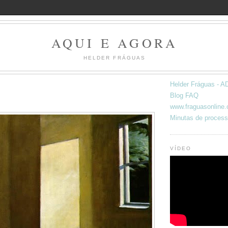
AQUI E AGORA
HELDER FRÁGUAS
Helder Fráguas -
Blog FAQ
www.fraguasonline
Minutas de process
VÍDEO