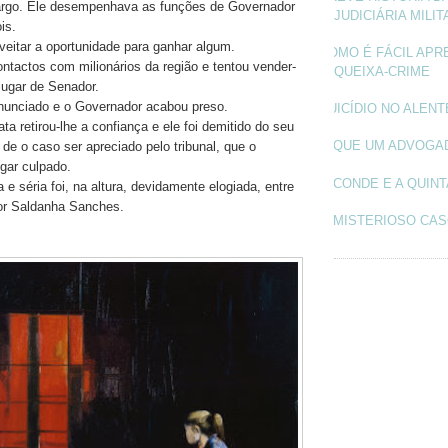
cargo. Ele desempenhava as funções de Governador
JUDICIÁRIA MILIT
is.
veitar a oportunidade para ganhar algum.
COMO É FÁCIL APR
ontactos com milionários da região e tentou vender-
QUEIXA-CRIME
lugar de Senador.
nunciado e o Governador acabou preso.
SUICÍDIO NO ALEN
a retirou-lhe a confiança e ele foi demitido do seu
O QUE UM ADVOGA
de o caso ser apreciado pelo tribunal, que o
lgar culpado.
O CONDE E A QUINT
a e séria foi, na altura, devidamente elogiada, entre
or Saldanha Sanches.
O MISTERIOSO CAS