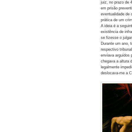
juiz, no prazo de 
em prisão preventi
eventualidade de o
prática de um cri
A ideia é a segui
existência de infr
se fizesse o julg
Durante um ano, t
respectivo tribun
enviava arguidos 
chegava a altura 
legalmente imped
deslocava-me a Co