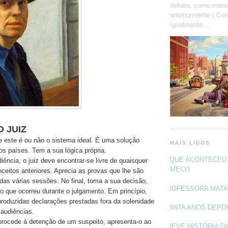
debate, como menc
anteriormente ( Con
Igualmente ...
 JUIZ
e este é ou não o sistema ideal. É uma solução
MAIS LIDOS
os países. Tem a sua lógica própria.
O QUE ACONTECEU 
diência, o juiz deve encontrar-se livre de quaisquer
MECO
ceitos anteriores. Aprecia as provas que lhe são
 das várias sessões. No final, toma a sua decisão,
PROFESSORA MAT
 que ocorreu durante o julgamento. Em princípio,
roduzidas declarações prestadas fora da solenidade
TRINTA ANOS DEPO
 audiências.
procede à detenção de um suspeito, apresenta-o ao
BREVE HISTÓRIA DA