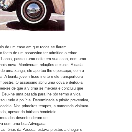
lo de um caso em que todos se fiaram
 facto de um assassino ter admitido o crime.
1 anos, passou uma noite em sua casa, com uma
mais nova. Mantiveram relações sexuais. A dada
o de uma zanga, ele apertou-lhe o pescoço, com a
r. A bonita jovem ficou inerte e ele transportou-a
pestre. O assassino abriu uma cova e deitou-a
ebeu-se de que a vítima se mexera e concluiu que
. Deu-lhe uma pazada para lhe pôr termo à vida.
sou tudo à polícia. Determinada a prisão preventiva,
adeia. Nos primeiros tempos, a namorada visitava-
lado, apesar do bárbaro homicídio.
amorados desentenderam-se.
ava com uma boa Advogada.
s férias da Páscoa, estava prestes a chegar o