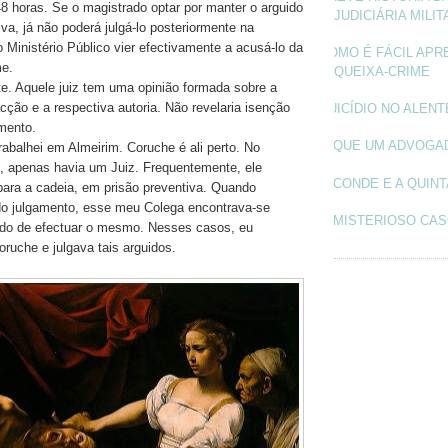
48 horas. Se o magistrado optar por manter o arguido
JUDICIÁRIA MILIT
va, já não poderá julgá-lo posteriormente na
 Ministério Público vier efectivamente a acusá-lo da
COMO É FÁCIL APR
me.
QUEIXA-CRIME
nte. Aquele juiz tem uma opinião formada sobre a
acção e a respectiva autoria. Não revelaria isenção
SUICÍDIO NO ALEN
amento.
O QUE UM ADVOGA
rabalhei em Almeirim. Coruche é ali perto. No
al, apenas havia um Juiz. Frequentemente, ele
O CONDE E A QUINT
para a cadeia, em prisão preventiva. Quando
do julgamento, esse meu Colega encontrava-se
O MISTERIOSO CAS
ido de efectuar o mesmo. Nesses casos, eu
ruche e julgava tais arguidos.