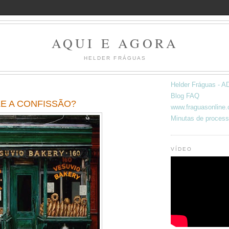
AQUI E AGORA
HELDER FRÁGUAS
Helder Fráguas -
Blog FAQ
LE A CONFISSÃO?
www.fraguasonline
Minutas de process
VÍDEO