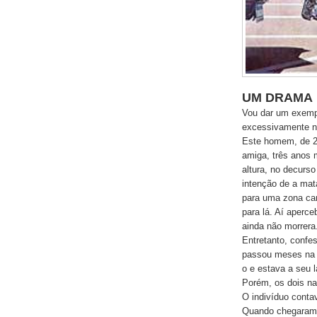
UM DRAMA
Vou dar um exemp
excessivamente no
Este homem, de 2
amiga, três anos 
altura, no decurs
intenção de a mata
para uma zona cam
para lá. Aí aperc
ainda não morrera
Entretanto, confes
passou meses na c
o e estava a seu 
Porém, os dois n
O indivíduo cont
Quando chegaram a