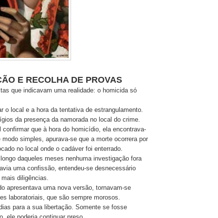
ÇÃO E RECOLHA DE PROVAS
tas que indicavam uma realidade: o homicida só
ar o local e a hora da tentativa de estrangulamento.
ígios da presença da namorada no local do crime.
l confirmar que à hora do homicídio, ela encontrava-
De modo simples, apurava-se que a morte ocorrera por
cado no local onde o cadáver foi enterrado.
 longo daqueles meses nenhuma investigação fora
avia uma confissão, entendeu-se desnecessário
mais diligências.
ido apresentava uma nova versão, tornavam-se
s laboratoriais, que são sempre morosos.
ias para a sua libertação. Somente se fosse
, ele poderia continuar preso.