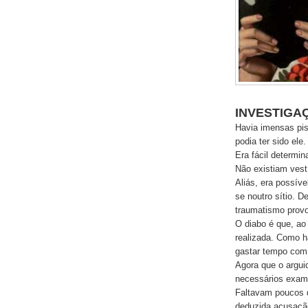
INVESTIGA
Havia imensas pis
podia ter sido ele.
Era fácil determin
Não existiam vest
Aliás, era possíve
se noutro sítio. 
traumatismo provo
O diabo é que, ao
realizada. Como h
gastar tempo com 
Agora que o argu
necessários exame
Faltavam poucos d
deduzida acusação