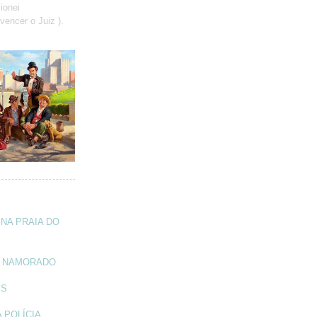
ionei
vencer o Juiz ).
NA PRAIA DO
A NAMORADO
IS
 POLÍCIA