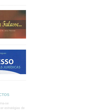
ACTOS
rna-se
er estratégias de