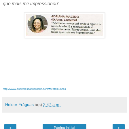
que mais me impressionou
”.
http://www.auditoresdaqualidade.com/#testemunhos
Helder Fráguas
à(s)
2:47 a.m.
‹
›
Página inicial