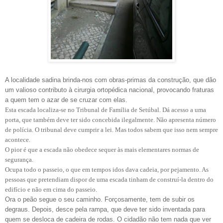
A localidade sadina brinda-nos com obras-primas da construção, que dão
um valioso contributo à cirurgia ortopédica nacional, provocando fraturas
a quem tem o azar de se cruzar com elas.
Esta escada localiza-se no Tribunal de Família de Setúbal. Dá acesso a uma
porta, que também deve ter sido concebida ilegalmente. Não apresenta número
de polícia. O tribunal deve cumprir a lei. Mas todos sabem que isso nem sempre
acontece.
O pior é que a escada não obedece sequer às mais elementares normas de
segurança.
Ocupa todo o passeio, o que em tempos idos dava cadeia, por pejamento. As
pessoas que pretendiam dispor de uma escada tinham de construí-la dentro do
edifício e não em cima do passeio.
Ora o peão segue o seu caminho. Forçosamente, tem de subir os
degraus. Depois, desce pela rampa, que deve ter sido inventada para
quem se desloca de cadeira de rodas. O cidadão não tem nada que ver