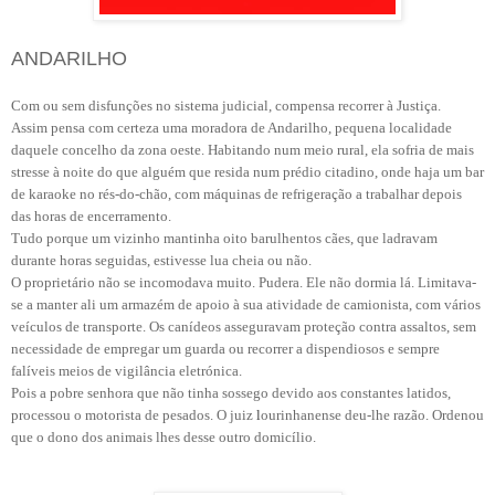
ANDARILHO
Com ou sem disfunções no sistema judicial, compensa recorrer à Justiça.
Assim pensa com certeza uma moradora de Andarilho, pequena localidade
daquele concelho da zona oeste. Habitando num meio rural, ela sofria de mais
stresse à noite do que alguém
que resida
num prédio citadino, onde haja um bar
de karaoke no rés-do-chão, com máquinas de refrigeração a trabalhar depois
das horas de encerramento.
Tudo porque um vizinho mantinha oito barulhentos cães, que ladravam
durante horas seguidas, estivesse lua cheia ou não.
O proprietário não se incomodava muito. Pudera. Ele não dormia lá. Limitava-
se a manter ali um armazém de apoio à sua atividade de camionista, com vários
veículos de transporte. Os canídeos asseguravam proteção contra assaltos, sem
necessidade de empregar um guarda ou recorrer a dispendiosos e sempre
falíveis meios de vigilância eletrónica.
Pois a pobre senhora que não tinha sossego devido aos constantes latidos,
processou o motorista de pesados. O juiz
l
ourinhanense deu-lhe razão. Ordenou
que o dono dos animais lhes desse outro domicílio.