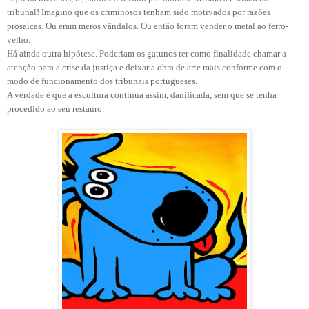
tribunal! Imagino que os criminosos tenham sido motivados por razões
prosaicas. Ou eram meros vândalos. Ou então foram vender o metal ao ferro-
velho.
Há ainda outra hipótese. Poderiam os gatunos ter como finalidade chamar a
atenção para a crise da justiça e deixar a obra de arte mais conforme com o
modo de funcionamento dos tribunais portugueses.
A verdade é que a escultura continua assim, danificada, sem que se tenha
procedido ao seu restauro.