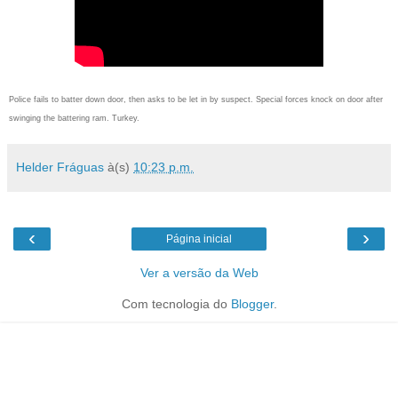
Police fails to batter down door, then asks to be let in by suspect. Special forces knock on door after
swinging the battering ram. Turkey.
Helder Fráguas
à(s)
10:23 p.m.
‹
›
Página inicial
Ver a versão da Web
Com tecnologia do
Blogger
.