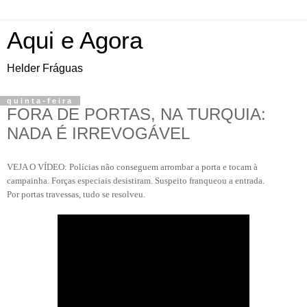
Aqui e Agora
Helder Fráguas
quinta-feira
FORA DE PORTAS, NA TURQUIA:
NADA É IRREVOGÁVEL
VEJA O VÍDEO: Polícias não conseguem arrombar a porta e tocam à
campainha. Forças especiais desistiram. Suspeito franqueou a entrada.
Por portas travessas, tudo se resolveu.