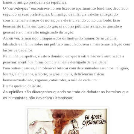
Eanes, o antigo presidente da república.
O “
cara-de-pau
” encontra-se no seu luxuoso apartamento londrino, decorado
segundo as suas preferências. Um amigo de infância vai-lhe entregando
constantemente maços de notas, para ele ir vivendo como um lorde. Esse
benemérito tinha enriquecido graças a obras públicas realizadas quando o
general era o mais alto magistrado da nação.
A meu ver, teriam sido ultrapassados os limites do humor. Seria calúnia,
falsidade e infâmia sobre um político imaculado, sem a mais ténue relação com
factos verdadeiros.
Na minha perspetiva, é este o domínio em que a sátira não está autorizada a
penetrar: mentir de forma completamente desligada da realidade.
Para outras pessoas, é intolerável brincar com determinados assuntos: religião,
louras, alentejanos, a morte, negros, judeus, deficiências físicas,
homossexualidade, ciganos, catástrofes, a mãe de cada um…
É uma questão de gosto.
As opiniões são divergentes quando se trata de debater as barreiras que
os humoristas não deveriam ultrapassar.