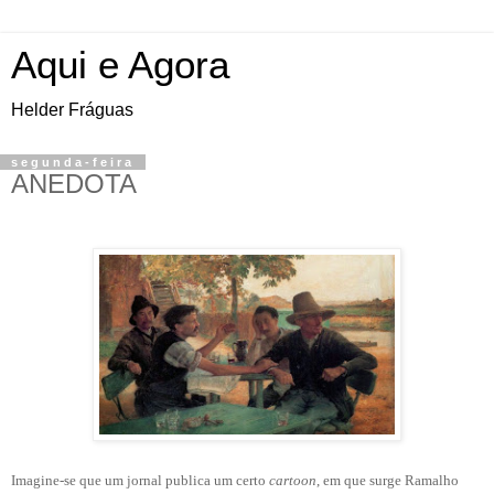
Aqui e Agora
Helder Fráguas
segunda-feira
ANEDOTA
Imagine-se que um jornal publica um certo
cartoon
, em que surge Ramalho