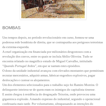
BOMBAS
Uns tempos depois, no período revolucionário em curso, formou-se uma
poderosa rede bombista de direita, que se contrapunha aos perigosos terroristas
da extrema-esquerda.
A cruel organização era financiada por milionários desgostosos com a
revolução dos cravos, entre os quais se incluía Abílio Oliveira. Tudo se
encontra relatado no magnífico estudo de Miguel Carvalho, intitulado
“
Quando Portugal Ardeu
”, em que se narram estes episódios.
O dono da unidade industrial avançou com elevados montantes que permitiram
recrutar mercenários, adquirir armas, fabricar engenhos explosivos, pagar
deslocações e custear os alojamentos.
Um dos elementos selecionados para o trabalho sujo foi Ramiro Moreira. O
delinquente inteirou-se de quem eram os inimigos do capitalista tirsense.
E assim chegou à residência do desgraçado Teixeira, onde provocou uma
gigantesca explosão. A mando expresso do industrial, segundo o operacional
confessaria mais tarde. Por voluntarismo, ultrapassando as intenções do