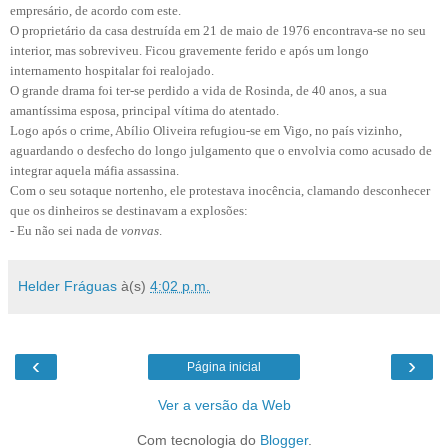
empresário, de acordo com este.
O proprietário da casa destruída em 21 de maio de 1976 encontrava-se no seu
interior, mas sobreviveu. Ficou gravemente ferido e após um longo
internamento hospitalar foi realojado.
O grande drama foi ter-se perdido a vida de Rosinda, de 40 anos, a sua
amantíssima esposa, principal vítima do atentado.
Logo após o crime, Abílio Oliveira refugiou-se em Vigo, no país vizinho,
aguardando o desfecho do longo julgamento que o envolvia como acusado de
integrar aquela máfia assassina.
Com o seu sotaque nortenho, ele protestava inocência, clamando desconhecer
que os dinheiros se destinavam a explosões:
- Eu não sei nada de
vonvas
.
Helder Fráguas
à(s)
4:02 p.m.
‹
›
Página inicial
Ver a versão da Web
Com tecnologia do
Blogger
.