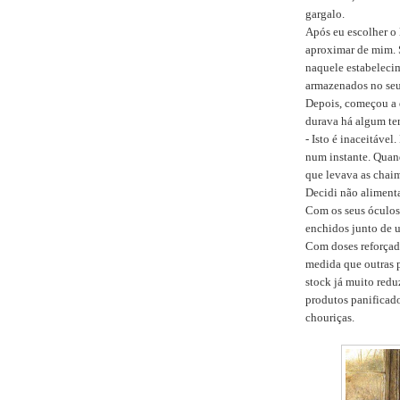
gargalo.
Após eu escolher o 
aproximar de mim. 
naquele estabelecim
armazenados no seu
Depois, começou a d
durava há algum t
- Isto é inaceitável
num instante. Quand
que levava as chai
Decidi não alimenta
Com os seus óculos d
enchidos junto de u
Com doses reforçad
medida que outras p
stock já muito redu
produtos panificado
chouriças.