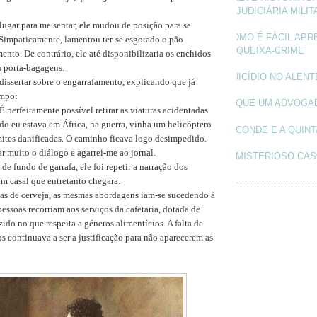
JUDICIÁRIA MILIT
lugar para me sentar, ele mudou de posição para se
COMO É FÁCIL APR
Simpaticamente, lamentou ter-se esgotado o pão
QUEIXA-CRIME
ento. De contrário, ele até disponibilizaria os enchidos
 porta-bagagens.
SUICÍDIO NO ALEN
issertar sobre o engarrafamento, explicando que já
empo:
O QUE UM ADVOGA
. É perfeitamente possível retirar as viaturas acidentadas
o eu estava em África, na guerra, vinha um helicóptero
O CONDE E A QUINT
mites danificadas. O caminho ficava logo desimpedido.
r muito o diálogo e agarrei-me ao jornal.
O MISTERIOSO CAS
e fundo de garrafa, ele foi repetir a narração dos
m casal que entretanto chegara.
as de cerveja, as mesmas abordagens iam-se sucedendo à
essoas recorriam aos serviços da cafetaria, dotada de
zido no que respeita a géneros alimentícios. A falta de
s continuava a ser a justificação para não aparecerem as