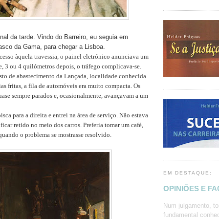
nal da tarde. Vindo do Barreiro, eu seguia em
asco da Gama, para chegar a Lisboa.
cesso àquela travessia, o painel eletrónico anunciava um
, 3 ou 4 quilómetros depois, o tráfego complicava-se.
to de abastecimento da Lançada, localidade conhecida
as fritas, a fila de automóveis era muito compacta. Os
uase sempre parados e, ocasionalmente, avançavam a um
isca para a direita e entrei na área de serviço. Não estava
ficar retido no meio dos carros. Preferia tomar um café,
ir quando o problema se mostrasse resolvido.
EM DESTAQUE:
OPINIÕES E F
Num julgamento, to
fundamental conhec