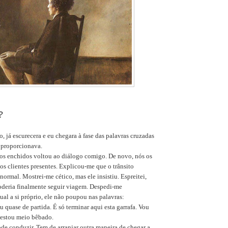
?
, já escurecera e eu chegara à fase das palavras cruzadas
 proporcionava.
s enchidos voltou ao diálogo comigo. De novo, nós os
os clientes presentes. Explicou-me que o trânsito
 normal. Mostrei-me cético, mas ele insistiu. Espreitei,
deria finalmente seguir viagem. Despedi-me
al a si próprio, ele não poupou nas palavras:
u quase de partida. É só terminar aqui esta garrafa. Vou
á estou meio bêbado.
ode conduzir. Tem de arranjar outra maneira de chegar a