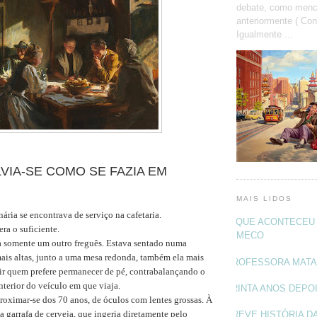
debate, como menc
anteriormente ( Con
Igualmente ...
VIA-SE COMO SE FAZIA EM
MAIS LIDOS
ria se encontrava de serviço na cafetaria.
O QUE ACONTECEU 
ra o suficiente.
MECO
 somente um outro freguês. Estava sentado numa
ais altas, junto a uma mesa redonda, também ela mais
PROFESSORA MAT
vir quem prefere permanecer de pé, contrabalançando o
terior do veículo em que viaja.
TRINTA ANOS DEPO
oximar-se dos 70 anos, de óculos com lentes grossas. À
a garrafa de cerveja, que ingeria diretamente pelo
BREVE HISTÓRIA DA