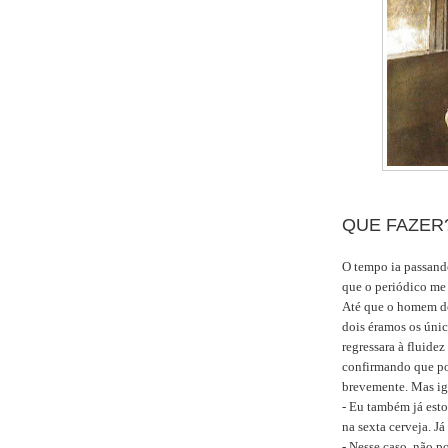
QUE FAZER
O tempo ia passando
que o periódico me
Até que o homem do
dois éramos os únic
regressara à fluidez
confirmando que po
brevemente. Mas igu
- Eu também já esto
na sexta cerveja. J
- Nesse caso, não p