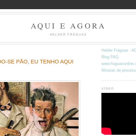
AQUI E AGORA
HELDER FRÁGUAS
Helder Fráguas -
Blog FAQ
O-SE PÃO, EU TENHO AQUI
www.fraguasonline
Minutas de process
VÍDEO