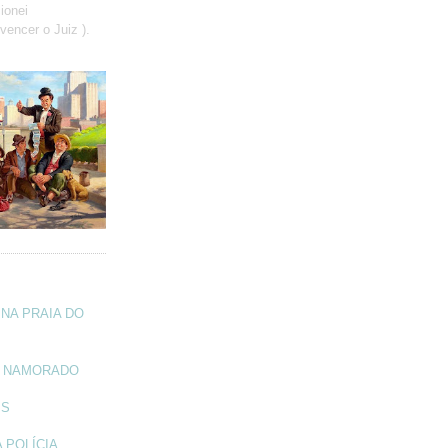
ionei
vencer o Juiz ).
NA PRAIA DO
A NAMORADO
IS
 POLÍCIA