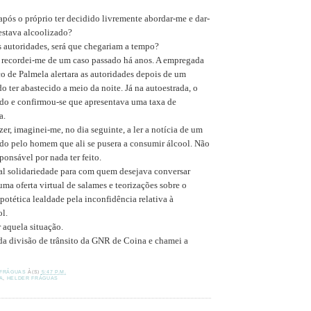
após o próprio ter decidido livremente abordar-me e dar-
estava alcoolizado?
 autoridades, será que chegariam a tempo?
 recordei-me de um caso passado há anos. A empregada
ço de Palmela alertara as autoridades depois de um
 ter abastecido a meio da noite. Já na autoestrada, o
tado e confirmou-se que apresentava uma taxa de
a.
er, imaginei-me, no dia seguinte, a ler a notícia de um
ado pelo homem que ali se pusera a consumir álcool. Não
ponsável por nada ter feito.
al solidariedade para com quem desejava conversar
ma oferta virtual de salames e teorizações sobre o
ipotética lealdade pela inconfidência relativa à
l.
r aquela situação.
a divisão de trânsito da GNR de Coina e chamei a
 FRÁGUAS
À(S)
5:47 P.M.
A
,
HELDER FRÁGUAS