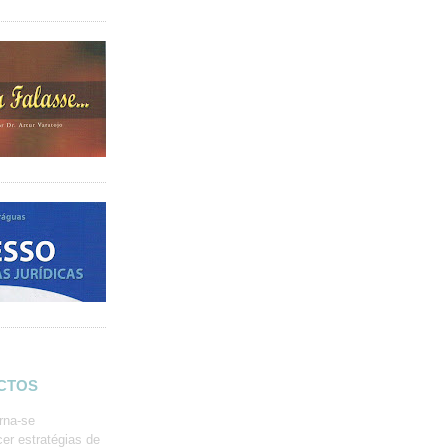
ACTOS
rna-se
er estratégias de