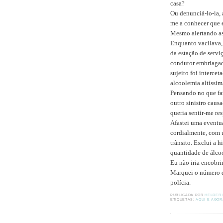
casa?
Ou denunciá-lo-ia, 
me a conhecer que 
Mesmo alertando as
Enquanto vacilava,
da estação de servi
condutor embriagado
sujeito foi interce
alcoolemia altíssim
Pensando no que faz
outro sinistro caus
queria sentir-me res
Afastei uma eventu
cordialmente, com u
trânsito. Exclui a h
quantidade de álcoo
Eu não iria encobri
Marquei o número d
polícia.
PUBLICADA POR
HELDER
ETIQUETAS:
AQUI E AGOR