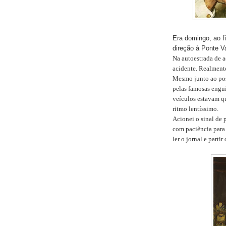
Era domingo, ao fi
direção à Ponte V
Na autoestrada de a
acidente. Realmente
Mesmo junto ao pos
pelas famosas engui
veículos estavam q
ritmo lentíssimo.
Acionei o sinal de p
com paciência para 
ler o jornal e part