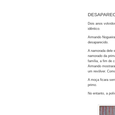
DESAPARE
Dois anos volvido
idêntico.
Armando Nogueira,
desaparecido.
A namorada dele e
namorado da prima
família, a fim de 
Armando mostrara-
um revólver. Como
A moça ficara sem
primo.
No entanto, a pol