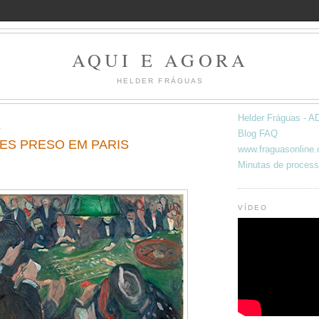
AQUI E AGORA
HELDER FRÁGUAS
Helder Fráguas -
A
Blog FAQ
ES PRESO EM PARIS
www.fraguasonline
Minutas de process
VÍDEO