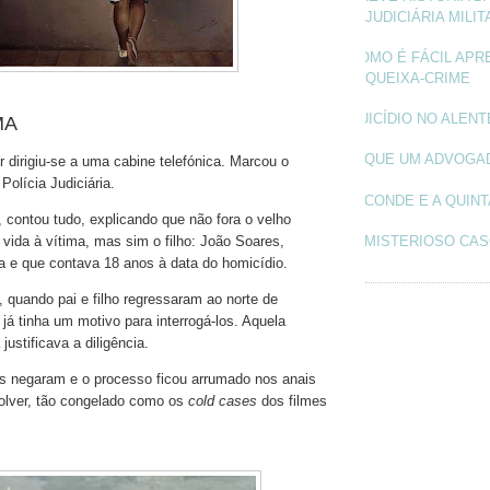
JUDICIÁRIA MILIT
COMO É FÁCIL APR
QUEIXA-CRIME
SUICÍDIO NO ALEN
MA
O QUE UM ADVOGA
 dirigiu-se a uma cabine telefónica. Marcou o
Polícia Judiciária.
O CONDE E A QUINT
, contou tudo, explicando que não fora o velho
O MISTERIOSO CAS
a vida à vítima, mas sim o filho: João Soares,
 e que contava 18 anos à data do homicídio.
, quando pai e filho regressaram ao norte de
a já tinha um motivo para interrogá-los. Aquela
ustificava a diligência.
s negaram e o processo ficou arrumado nos anais
olver, tão congelado como os
cold cases
dos filmes