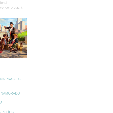
ionei
vencer o Juiz ).
NA PRAIA DO
A NAMORADO
IS
 POLÍCIA