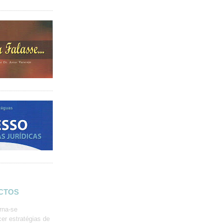
ACTOS
rna-se
er estratégias de