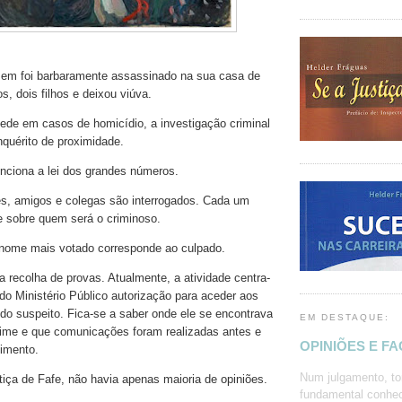
m foi barbaramente assassinado na sua casa de
s, dois filhos e deixou viúva.
de em casos de homicídio, a investigação criminal
nquérito de proximidade.
nciona a lei dos grandes números.
res, amigos e colegas são interrogados. Cada um
e sobre quem será o criminoso.
nome mais votado corresponde ao culpado.
a recolha de provas. Atualmente, a atividade centra-
do Ministério Público autorização para aceder aos
 do suspeito. Fica-se a saber onde ele se encontrava
EM DESTAQUE:
ime e que comunicações foram realizadas antes e
OPINIÕES E F
imento.
Num julgamento, to
tiça de Fafe, não havia apenas maioria de opiniões.
fundamental conhec