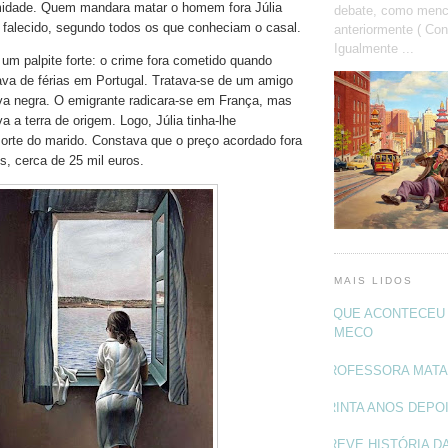
imidade. Quem mandara matar o homem fora Júlia
debate, como menc
falecido, segundo todos os que conheciam o casal.
anteriormente ( Con
Igualmente ...
 um palpite forte: o crime fora cometido quando
rava de férias em Portugal. Tratava-se de um amigo
úva negra. O emigrante radicara-se em França, mas
a a terra de origem. Logo, Júlia tinha-lhe
rte do marido. Constava que o preço acordado fora
s, cerca de 25 mil euros.
MAIS LIDOS
O QUE ACONTECEU 
MECO
PROFESSORA MAT
TRINTA ANOS DEPO
BREVE HISTÓRIA DA